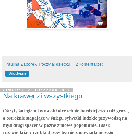
Paulina Zaborek/ Poczytaj dziecku
2 komentarze:
Udostępnij
czwartek, 23 listopada 2017
Na krawędzi wszystkiego
Okryty śniegiem las na okładce tchnie bardziej ciszą niż grozą,
a ostrożnie stąpające w śniegu sylwetki ludzkie przywodzą na
myśl długi spacer w późne zimowe popołudnie. Blask
rozświetlający czubki drzew też nie zapowiada niczego