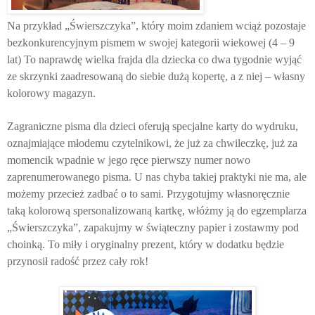
Na przykład „Świerszczyka”, który moim zdaniem wciąż pozostaje
bezkonkurencyjnym pismem w swojej kategorii wiekowej (4 – 9
lat) To naprawdę wielka frajda dla dziecka co dwa tygodnie wyjąć
ze skrzynki zaadresowaną do siebie dużą kopertę, a z niej – własny
kolorowy magazyn.
Zagraniczne pisma dla dzieci oferują specjalne karty do wydruku,
oznajmiające młodemu czytelnikowi, że już za chwileczkę, już za
momencik wpadnie w jego ręce pierwszy numer nowo
zaprenumerowanego pisma. U nas chyba takiej praktyki nie ma, ale
możemy przecież zadbać o to sami. Przygotujmy własnoręcznie
taką kolorową spersonalizowaną kartkę, włóżmy ją do egzemplarza
„Świerszczyka”, zapakujmy w świąteczny papier i zostawmy pod
choinką. To miły i oryginalny prezent, który w dodatku będzie
przynosił radość przez cały rok!