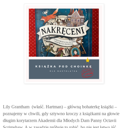
Lily Grantham (właść. Hartman) – główną bohaterkę książki –
poznajemy w chwili, gdy sztywno kroczy z książkami na głowie
długim korytarzem Akademii dla Młodych Dam Panny Octavii
Scrimshaw. A w zasadzie próbuje to robić, bo nie jest łatwo iść