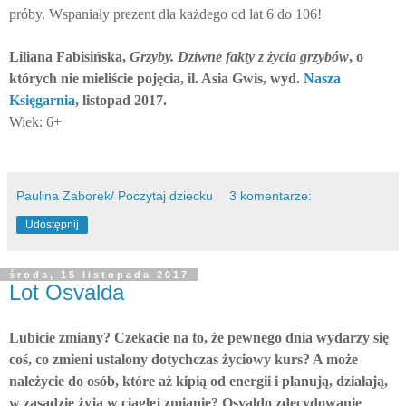
próby. Wspaniały prezent dla każdego od lat 6 do 106!
Liliana Fabisińska,
Grzyby. Dziwne fakty z życia grzybów
, o
których nie mieliście pojęcia, il. Asia Gwis, wyd.
Nasza
Księgarnia
, listopad 2017.
Wiek: 6+
Paulina Zaborek/ Poczytaj dziecku
3 komentarze:
Udostępnij
środa, 15 listopada 2017
Lot Osvalda
Lubicie zmiany? Czekacie na to, że pewnego dnia wydarzy się
coś, co zmieni ustalony dotychczas życiowy kurs? A może
należycie do osób, które aż kipią od energii i planują, działają,
w zasadzie żyją w ciągłej zmianie? Osvaldo zdecydowanie