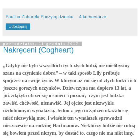
Paulina Zaborek/ Poczytaj dziecku
4 komentarze:
Udostępnij
poniedziałek, 11 grudnia 2017
Nakręceni (Cogheart)
„Gdyby nie było wszystkich tych złych ludzi, nie mielibyśmy
szans na czynienie dobra” – w taki sposób Lily próbuje
spojrzeć na swoje życie. W którym aż roi się od złych ludzi i ich
jeszcze gorszych uczynków. Dziewczyna ma dopiero 13 lat, a
już zdążyła otrzeć się o śmierć i poznać, czym jest ludzka
zawiść, chciwość, nienawiść. Jej ojciec jest niezwykle
uzdolnionym wynalazcą. Jedno z jego urządzeń okazało się
mieć niezwykłą moc, i właśnie ten wynalazek sprowadził
nieszczęście na rodzinę Hartmanów. Niektórzy ludzie nie cofną
się bowiem przed niczym, by dostać to, czego nie ma nikt inny.