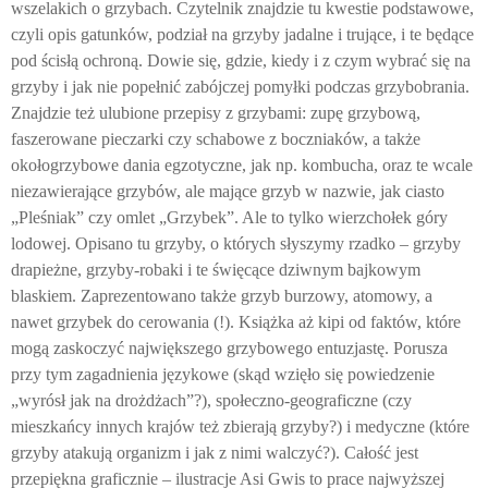
wszelakich o grzybach. Czytelnik znajdzie tu kwestie podstawowe,
czyli opis gatunków, podział na grzyby jadalne i trujące, i te będące
pod ścisłą ochroną. Dowie się, gdzie, kiedy i z czym wybrać się na
grzyby i jak nie popełnić zabójczej pomyłki podczas grzybobrania.
Znajdzie też ulubione przepisy z grzybami: zupę grzybową,
faszerowane pieczarki czy schabowe z boczniaków, a także
okołogrzybowe dania egzotyczne, jak np. kombucha, oraz te wcale
niezawierające grzybów, ale mające grzyb w nazwie, jak ciasto
„Pleśniak” czy omlet „Grzybek”. Ale to tylko wierzchołek góry
lodowej. Opisano tu grzyby, o których słyszymy rzadko – grzyby
drapieżne, grzyby-robaki i te święcące dziwnym bajkowym
blaskiem. Zaprezentowano także grzyb burzowy, atomowy, a
nawet grzybek do cerowania (!). Książka aż kipi od faktów, które
mogą zaskoczyć największego grzybowego entuzjastę. Porusza
przy tym zagadnienia językowe (skąd wzięło się powiedzenie
„wyrósł jak na drożdżach”?), społeczno-geograficzne (czy
mieszkańcy innych krajów też zbierają grzyby?) i medyczne (które
grzyby atakują organizm i jak z nimi walczyć?). Całość jest
przepiękna graficznie – ilustracje Asi Gwis to prace najwyższej