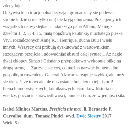
zdecyduje!
Oczywiście to irracjonalna decyzja i gromadzący się po lewej
stronie ludzie (i nie tylko oni) nie kryją oburzenia. Poznajemy ich
wszystkich na wyklejkach – starszego pana Albino, Mamę z
dziećmi 1, 2, 3, 4, i 5, małą bojaźliwą Paulinkę, niuchatego pieska
Vivi, roztańczonych Annę K. i Henrique, ducha Buu i wielu
innych. Wszyscy oni próbują dyskutować z wartownikiem
strzegącym przejścia i udowadniać absurd całej sytuacji. Aż nagle
dwaj chłopcy Simao i Cristiano przypadkowo wykopują piłkę na
drugą stronę… Zaczyna się coś, co można nazwać buntem albo
pospolitym ruszeniem. Generał Alzacar zareaguje szybko, ale może
się okazać, że to wcale nie on zostanie bohaterem tej historii!
Pełna humorystycznych, komiksowych rysunków historia o
władzy, poczuciu sprawiedliwości, buncie i tym, że w jedności siła.
Isabel Minhos Martins,
Przejścia nie ma!
, il. Bernardo P.
Carvalho, tłum. Tomasz Pindel, wyd.
Dwie Siostry
2017.
Wiek: 5+