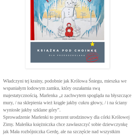
Władczyni tej krainy, podobnie jak Królowa Śniegu, mieszka we
wspaniałym lodowym zamku, który oszałamia swą
majestatycznością. Marlenka „z zachwytem spogląda na błyszczące
mury, / na sklepienia wież krągłe jakby cukru głowy, / i na ściany
wyniosłe jakby szklane góry”.
Sprowadzenie Marlenki to prezent urodzinowy dla córki Królowej
Zimy. Maleńka księżniczka chce zawłaszczyć sobie dziewczynkę
jak Mała rozbójniczka Gerdę, ale na szczęście nad wszystkim