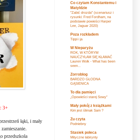
Co czytam Konstantemu i
Matyldzie
"Zabić drozda" (scenariusz i
rysunki: Fred Fordham, na
podstawie powieści Harper
Lee, Jaguar 2020)
Poza rozkładem
Tippi i ja
W Nieparyżu
ROK, W KTÓRYM
NAUCZYŁAM SIĘ KŁAMAĆ
Lauren Wolk - What has been
seen...
Zorroblog
BARDZO GŁODNA
GĄSIENICA
To dla pamięci
„Opowieści starej Sowy”
Mały pokój z książkami
: 3+
Kim jest ślimak Sam ?
Zu czyta
rzestrzeń łąki, i mały
Podniebny
 zamieszanie.
Stasiek poleca
go przedszkola
Mityczne labirynty