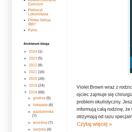
Kultura Liberalna
Dzieciom
Plebiscyt
Lokomotywa
Polska Sekcja
IBBY
Ryms
Archiwum bloga
►
2024
(1)
►
2023
(5)
►
2022
(8)
►
2021
(16)
►
2020
(26)
►
2019
(24)
Violet Brown wraz z rodzi
▼
2018
(68)
ojciec zajmuje się chirur
►
grudnia
(5)
problem okulistyczny. Jes
►
listopada
(6)
informują całą rodzinę, ż
►
października
(7)
otrzymają od razu specjaln
►
września
(7)
Czytaj więcej »
►
sierpnia
(4)