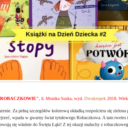
 ROBACZKOWIE"
, il. Monika Suska, wyd.
Dwukropek
2018. Wiek
ażenie. Za pełną szczegółów kolorową okładką rozpościera się zielona p
bejrzeć, wpada w gwarny świat tytułowego Robaczkowa. A tam rwetes i
wują się właśnie do Święta Łąki! Z tej okazji maluchy z robaczkowe