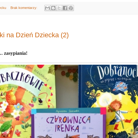
ecku
Brak komentarzy:
i na Dzień Dziecka (2)
… zasypiania!