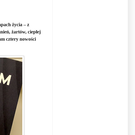
pach życia – z
ień, żartów, ciepłej
am cztery nowości