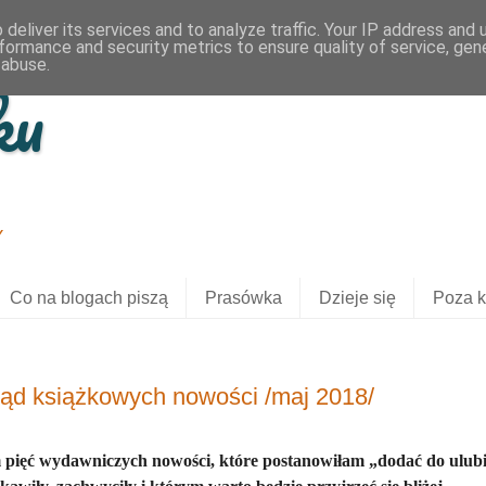
deliver its services and to analyze traffic. Your IP address and
formance and security metrics to ensure quality of service, ge
 abuse.
ku
Y
Co na blogach piszą
Prasówka
Dzieje się
Poza k
ląd książkowych nowości /maj 2018/
pięć wydawniczych nowości, które postanowiłam „dodać do ulubio