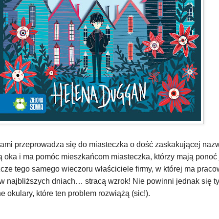
cami przeprowadza się do miasteczka o dość zaskakującej nazwi
gią oka i ma pomóc mieszkańcom miasteczka, którzy mają ponoć 
zcze tego samego wieczoru właściciele firmy, w której ma pra
e w najbliższych dniach… stracą wzrok! Nie powinni jednak się 
e okulary, które ten problem rozwiążą (sic!).