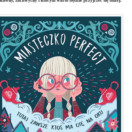
kawiły, zachwyciły i którym warto będzie przyjrzeć się bliżej.