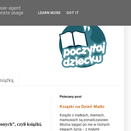
 user-agent
nerate usage
LEARN MORE
GOT IT
siążką
Polecany post
Książki na Dzień Matki
Książki o matkach, mamach,
mamusiach są ponadczasowe.
nych”, czyli książki,
Można sięgać po nie w różnych
etapach życia – z małymi