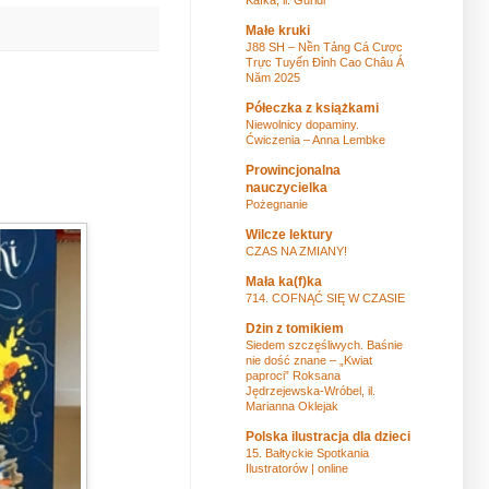
Małe kruki
J88 SH – Nền Tảng Cá Cược
Trực Tuyến Đỉnh Cao Châu Á
Năm 2025
Półeczka z książkami
Niewolnicy dopaminy.
Ćwiczenia – Anna Lembke
Prowincjonalna
nauczycielka
Pożegnanie
Wilcze lektury
CZAS NA ZMIANY!
Mała ka(f)ka
714. COFNĄĆ SIĘ W CZASIE
Dżin z tomikiem
Siedem szczęśliwych. Baśnie
nie dość znane – „Kwiat
paproci” Roksana
Jędrzejewska-Wróbel, il.
Marianna Oklejak
Polska ilustracja dla dzieci
15. Bałtyckie Spotkania
Ilustratorów | online