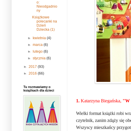
o:
Nieodgadnio
ny
Książkowe
polecanki na
Dzień
Dziecka (1)
►
kwietnia
(4)
►
marca
(6)
►
lutego
(6)
►
stycznia
(6)
►
2017
(93)
►
2016
(66)
Tu rozmawiamy o
książkach dla dzieci
1.
Katarzyna Biegańska,
"W
Wielki format książki robi wr
czytelnik, zanim zdąży się o
Wszyscy mieszkańcy przygoto