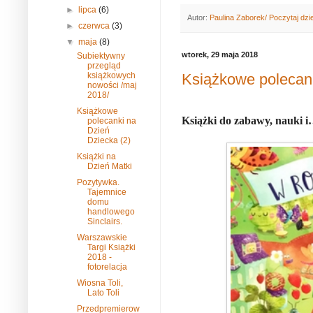
►
lipca
(6)
Autor:
Paulina Zaborek/ Poczytaj dzi
►
czerwca
(3)
▼
maja
(8)
wtorek, 29 maja 2018
Subiektywny
przegląd
Książkowe polecank
książkowych
nowości /maj
2018/
Książkowe
Książki do zabawy, nauki i
polecanki na
Dzień
Dziecka (2)
Książki na
Dzień Matki
Pozytywka.
Tajemnice
domu
handlowego
Sinclairs.
Warszawskie
Targi Książki
2018 -
fotorelacja
Wiosna Toli,
Lato Toli
Przedpremierow