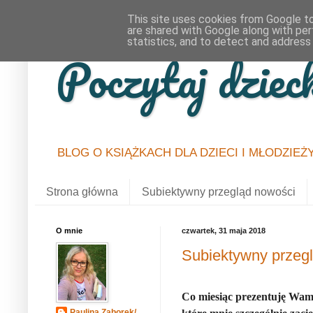
This site uses cookies from Google to 
are shared with Google along with per
statistics, and to detect and address
Poczytaj dziec
BLOG O KSIĄŻKACH DLA DZIECI I MŁODZIEŻ
Strona główna
Subiektywny przegląd nowości
O mnie
czwartek, 31 maja 2018
Subiektywny przeg
Co miesiąc prezentuję Wam 
Paulina Zaborek/