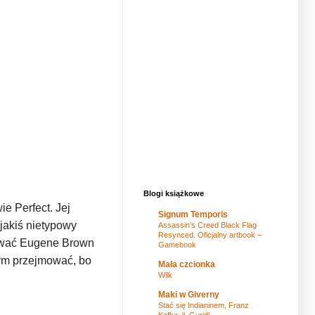
Blogi książkowe
e Perfect. Jej
Signum Temporis
jakiś nietypowy
Assassin’s Creed Black Flag
Resynced. Oficjalny artbook –
cować Eugene Brown
Gamebook
tym przejmować, bo
Mała czcionka
Wilk
Maki w Giverny
Stać się Indianinem, Franz
Kafka, il. Guridi