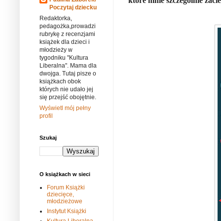
które mnie szczególnie zacie
Poczytaj dziecku
Redaktorka,
pedagożka,prowadzi
rubrykę z recenzjami
książek dla dzieci i
młodzieży w
tygodniku "Kultura
Liberalna". Mama dla
dwojga. Tutaj pisze o
książkach obok
których nie udało jej
się przejść obojętnie.
Wyświetl mój pełny
profil
Szukaj
O książkach w sieci
Forum Książki
dziecięce,
młodzieżowe
Instytut Książki