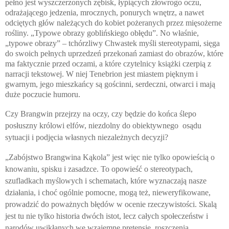
pełno jest wyszczerzonych zębisk, łypiących złowrogo oczu,
odrażającego jedzenia, mrocznych, ponurych wnętrz, a nawet
odciętych głów należących do kobiet pożeranych przez mięsożerne
rośliny. „Typowe obrazy goblińskiego obłędu”. No właśnie,
„typowe obrazy” – tchórzliwy Chwastek myśli stereotypami, sięga
do swoich pełnych uprzedzeń przekonań zamiast do obrazów, które
ma faktycznie przed oczami, a które czytelnicy książki czerpią z
narracji tekstowej. W niej Tenebrion jest miastem pięknym i
gwarnym, jego mieszkańcy są gościnni, serdeczni, otwarci i mają
duże poczucie humoru.
Czy Brangwin przejrzy na oczy, czy będzie do końca ślepo
posłuszny królowi elfów, niezdolny do obiektywnego
osądu
sytuacji i podjęcia własnych niezależnych decyzji?
„Zabójstwo Brangwina Kąkola” jest więc nie tylko opowieścią o
knowaniu, spisku i zasadzce. To opowieść o stereotypach,
szufladkach myślowych i schematach, które wyznaczają nasze
działania, i choć ogólnie pomocne, mogą też, nieweryfikowane,
prowadzić do poważnych błędów w ocenie rzeczywistości. Skalą
jest tu nie tylko historia dwóch istot, lecz całych społeczeństw i
narodów uwikłanych we wzajemne pretensje, roszczenia,