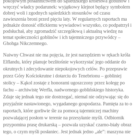
pokojowym posłannictwem do sąsiedzkiego królestwa goblinów i
wręczyć władcy podarunek: wyjątkowy klejnot będący symbolem
dobrej woli i zgodnych sąsiedzkich stosunków od czasu
zawieszenia broni przed pięciu laty. W regularnych raportach ma
jednakże donosić elfickiemu wywiadowi wszystko, co podpatrzył i
podsłuchał, aby zgromadzić szczegółową i aktualną wiedzę na
temat społeczności goblinów i ich tajemniczego przywódcy –
Ghohga Nikczemnego.
Naiwny Chwast nie ma pojęcia, że jest narzędziem w rękach króla
Elflandu, który planuje bezlitośnie wykorzystać jego oddanie do
okrutnych i zdecydowanie niepokojowych celów. Po przeprawie
przez Góry Kościokrutne i dotarciu do Tenebrionu – gobliniej
stolicy – Kąkol zostaje z honorami ugoszczony przez kolegę po
fachu – archiwistę Werfla, nadwornego goblińskiego historyka.
Zdaje się jednak tego nie dostrzegać, niemal nie odzywając się do
przyjaźnie nastawionego, wygadanego gospodarza. Pamięta za to o
raportach, które gorliwie śle za pomocą tajemniczej machiny
pozwalającej posłom w terenie na przesyłanie myśli. Odbiornik
przypomina prasę drukarską – pozwala uzyskać czarno-biały obraz
tego, o czym myśli posłaniec. Jest jednak jedno „ale”: maszyna nie