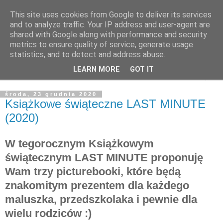
This site uses cookies from Google to deliver its services
Poczytaj dziecku
and to analyze traffic. Your IP address and user-agent are
shared with Google along with performance and security
metrics to ensure quality of service, generate usage
BLOG O KSIĄŻKACH DLA DZIECI I MŁODZIEŻY
statistics, and to detect and address abuse.
LEARN MORE
GOT IT
▼
środa, 23 grudnia 2020
Książkowe świąteczne LAST MINUTE
(2020)
W tegorocznym Książkowym
świątecznym LAST MINUTE proponuję
Wam trzy picturebooki, które będą
znakomitym prezentem dla każdego
maluszka, przedszkolaka i pewnie dla
wielu rodziców :)