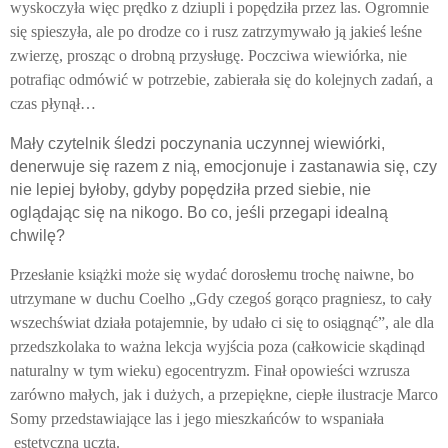
wyskoczyła więc prędko z dziupli i popędziła przez las. Ogromnie
się spieszyła, ale po drodze co i rusz zatrzymywało ją jakieś leśne
zwierzę, prosząc o drobną przysługę. Poczciwa wiewiórka, nie
potrafiąc odmówić w potrzebie, zabierała się do kolejnych zadań, a
czas płynął…
Mały czytelnik śledzi poczynania uczynnej wiewiórki,
denerwuje się razem z nią, emocjonuje i zastanawia się, czy
nie lepiej byłoby, gdyby popędziła przed siebie, nie
oglądając się na nikogo. Bo co, jeśli przegapi idealną
chwilę?
Przesłanie książki może się wydać dorosłemu trochę naiwne, bo
utrzymane w duchu Coelho „Gdy czegoś gorąco pragniesz, to cały
wszechświat działa potajemnie, by udało ci się to osiągnąć”, ale dla
przedszkolaka to ważna lekcja wyjścia poza (całkowicie skądinąd
naturalny w tym wieku) egocentryzm. Finał opowieści wzrusza
zarówno małych, jak i dużych, a przepiękne, ciepłe ilustracje Marco
Somy przedstawiające las i jego mieszkańców to wspaniała
estetyczna uczta.