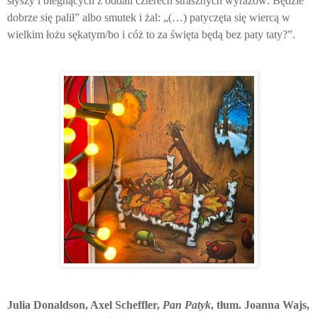
słyszy i biegnących z oddali czterech strasznych wyrazów: Będzie
dobrze się palił” albo smutek i żal: „(…) patyczęta się wiercą w
wielkim łożu sękatym/bo i cóż to za święta będą bez paty taty?”.
Julia Donaldson, Axel Scheffler,
Pan Patyk
, tłum. Joanna Wajs,