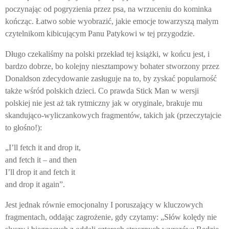
poczynając od pogryzienia przez psa, na wrzuceniu do kominka
kończąc. Łatwo sobie wyobrazić, jakie emocje towarzyszą małym
czytelnikom kibicującym Panu Patykowi w tej przygodzie.
Długo czekaliśmy na polski przekład tej książki, w końcu jest, i
bardzo dobrze, bo kolejny niesztampowy bohater stworzony przez
Donaldson zdecydowanie zasługuje na to, by zyskać popularność
także wśród polskich dzieci. Co prawda Stick Man w wersji
polskiej nie jest aż tak rytmiczny jak w oryginale, brakuje mu
skandująco-wyliczankowych fragmentów, takich jak (przeczytajcie
to głośno!):
„I’ll fetch it and drop it,
and fetch it – and then
I’ll drop it and fetch it
and drop it again”.
Jest jednak równie emocjonalny I poruszający w kluczowych
fragmentach, oddając zagrożenie, gdy czytamy: „Słów kolędy nie