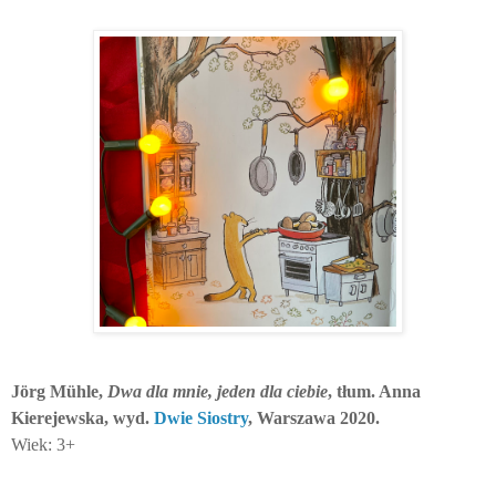
J
ö
rg M
ü
hle,
Dwa dla mnie, jeden dla ciebie
, tłum. Anna
Kierejewska, wyd.
Dwie Siostry
, Warszawa 2020.
Wiek: 3+