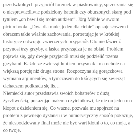
przedszkolnych przyjaciół foremek w piaskownicy, sprzeczania się
o niesprawiedliwie podzielony batonik czy oburzonych skarg pod
tytułem „on bawił się moim autkiem”. J
ö
rg M
ü
hle w swoim
picturebooku „Dwa dla mnie, jeden dla ciebie” opisuje słowem i
obrazem takie właśnie zachowania, portretując je w krótkiej
historyjce o dwojgu zwierzęcych przyjaciół. Oto niedźwiedź
przynosi trzy grzyby, a łasica przyrządza je na obiad. Problem
pojawia się, gdy dwoje przyjaciół musi się podzielić trzema
grzybami. Każde ze zwierząt lubi ten przysmak i ma ochotę na
większą porcję niż druga strona. Rozpoczyna się gorączkowa
wymiana argumentów, a tymczasem do kłócących się zwierząt
cichaczem podkrada się lis…
Niemiecki autor przedstawia swoich bohaterów z dużą
życzliwością, pokazując małemu czytelnikowi, że nie on jeden ma
kłopot z dzieleniem się. Co ważne, pozwala mu spojrzeć na
problem z pewnego dystansu i w humorystyczny sposób pokazuje,
że niespodziewany finał może nie być wart kłótni o to, co moja, a
co twoje.