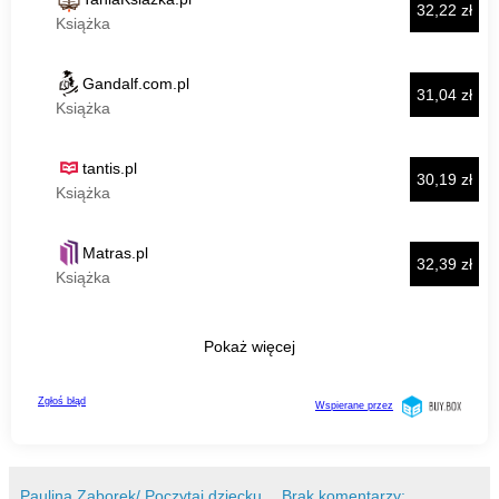
Paulina Zaborek/ Poczytaj dziecku
Brak komentarzy: