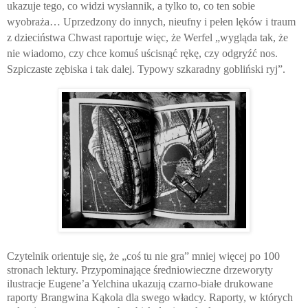
ukazuje tego, co widzi wysłannik, a tylko to, co ten sobie
wyobraża… Uprzedzony do innych, nieufny i pełen lęków i traum
z dzieciństwa Chwast raportuje więc, że Werfel „wygląda tak, że
nie wiadomo, czy chce komuś uścisnąć rękę, czy odgryźć nos.
Szpiczaste zębiska i tak dalej. Typowy szkaradny gobliński ryj”.
Czytelnik orientuje się, że „coś tu nie gra” mniej więcej po 100
stronach lektury. Przypominające średniowieczne drzeworyty
ilustracje Eugene’a Yelchina ukazują czarno-białe drukowane
raporty Brangwina Kąkola dla swego władcy. Raporty, w których