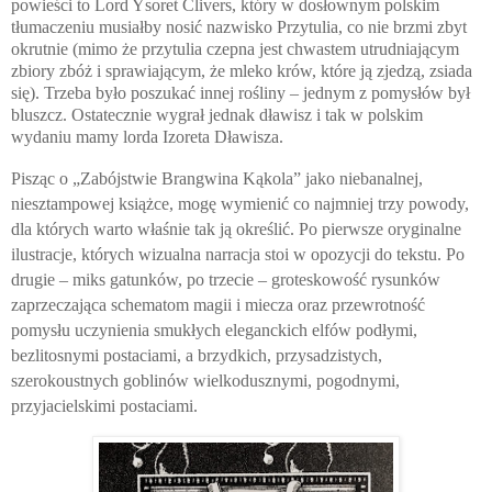
powieści to Lord Ysoret Clivers, który w dosłownym polskim
tłumaczeniu musiałby nosić nazwisko Przytulia, co nie brzmi zbyt
okrutnie (mimo że przytulia czepna jest chwastem utrudniającym
zbiory zbóż i sprawiającym, że mleko krów, które ją zjedzą, zsiada
się). Trzeba było poszukać innej rośliny – jednym z pomysłów był
bluszcz. Ostatecznie wygrał jednak dławisz i tak w polskim
wydaniu mamy lorda Izoreta Dławisza.
Pisząc o „Zabójstwie Brangwina Kąkola” jako niebanalnej,
niesztampowej książce, mogę wymienić co najmniej trzy powody,
dla których warto właśnie tak ją określić. Po pierwsze oryginalne
ilustracje, których wizualna narracja stoi w opozycji do tekstu. Po
drugie – miks gatunków, po trzecie – groteskowość rysunków
zaprzeczająca schematom magii i miecza oraz przewrotność
pomysłu uczynienia smukłych eleganckich elfów podłymi,
bezlitosnymi postaciami, a brzydkich, przysadzistych,
szerokoustnych goblinów wielkodusznymi, pogodnymi,
przyjacielskimi postaciami.