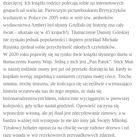
dziecięcej. Ich książki rodzice polecają sobie na internetowych
grupach od wielu lat. Pierwszym picturebookiem Brytyjczyków
wydanym w Polsce (w 2005 roku w serii tzw. amberków
wydawnictwa Amber) był słynny Gruffalo (tę historię zna cały
świat – ukazała się w 45 krajach!). Tłumaczenie Danuty Górskiej
nie zyskało jednak popularności i dopiero przekład Michała
Rusinka zjednał sobie przychylność młodych czytelników.
W 2020 roku pojawiły się na rynku dwie książki słynnego duetu w
tłumaczeniu Joanny Wajs. Jedną z nich jest „Pan Patyk”. Stick Man
w naszej rodzinie znany jest już od przeszło dziesięciu lat, kiedy to
kupiłam wersję angielską z zamiarem czytania małej córce. Trochę
smutna, trochę straszna, ale kończąca się szczęśliwie i wzruszająco
historia oczarowała nas do tego stopnia, że stała się
bożonarodzeniowym hitem, rokrocznie wyciąganym w pierwszej
kolejności, gdy tylko nastał grudzień. Opowieść zaczyna się
wprawdzie wiosną, ale jej finał jest zdecydowanie zimowy, a w
bardzo ważnej roli występuje tu nie kto inny jak Święty Mikołaj.
Tytułowy bohater opuszcza na chwilę swoje rodowe drzewo i od
razu wpada w wir ryzykownych przypadkowych zdarzeń,