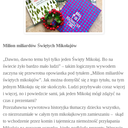
Milion miliardów Świętych Mikołajów
„Dawno, dawno temu był tylko jeden Święty Mikołaj. Bo na
świecie żyło bardzo mało ludzi” – takim logicznym wywodem
zaczyna się przewrotna opowiastka pod tytułem „Milion miliardów
świętych mikołajów”. Jak można domyślić się z tego tytułu, na tym
jednym Mikołaju się nie skończyło. Ludzi przybywało coraz więcej
i więcej, no i powiedzcie sami, jak jeden Mikołaj mógł zdążyć na
czas z prezentami?
Przezabawna wywrotowa historyjka tłumaczy dziecku wszystko,
co niezrozumiałe w całym tym mikołajkowym zamieszaniu –
skąd
to wchodzenie przez komin i tajemnicza niemożność przyłapania
Mikołaja na gorącym uczynku, kiedy podkłada prezenty. Wreszcie