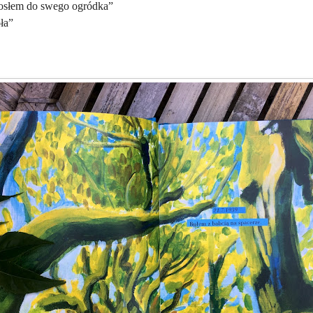
niosłem do swego ogródka”
ła”