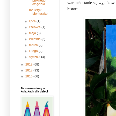
pięknego
warunek stanie się wyjątkow
dzięcioła
historii.
Tatulczyk
Moniuszko
►
lipca
(1)
►
czerwca
(1)
►
maja
(3)
►
kwietnia
(3)
►
marca
(2)
►
lutego
(2)
►
stycznia
(4)
►
2018
(68)
►
2017
(93)
►
2016
(66)
Tu rozmawiamy o
książkach dla dzieci