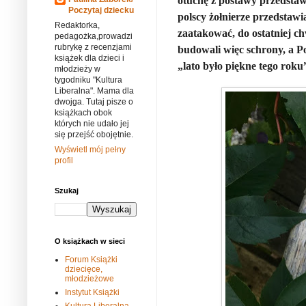
otuchę z postawy przedstawi
Poczytaj dziecku
polscy żołnierze przedstawia
Redaktorka,
zaatakować, do ostatniej chw
pedagożka,prowadzi
rubrykę z recenzjami
budowali więc schrony, a Po
książek dla dzieci i
„lato było piękne tego roku
młodzieży w
tygodniku "Kultura
Liberalna". Mama dla
dwojga. Tutaj pisze o
książkach obok
których nie udało jej
się przejść obojętnie.
Wyświetl mój pełny
profil
Szukaj
O książkach w sieci
Forum Książki
dziecięce,
młodzieżowe
Instytut Książki