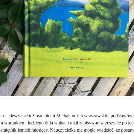
u – cieszył się też ośmioletni Michał, uczeń warszawskiej podstawówk
ym warunkiem: każdego dnia wakacji miał zapisywać w zeszycie po jed
amiętnik letnich miesięcy. Nauczycielka nie mogła wiedzieć, że postaw