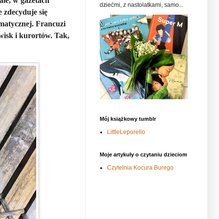
ale, w gazetach
dziećmi, z nastolatkami, samo...
e zdecyduje się
lomatycznej. Francuzi
wisk i kurortów. Tak,
Mój książkowy tumblr
LittleLeporello
Moje artykuły o czytaniu dzieciom
Czytelnia Kocura Burego