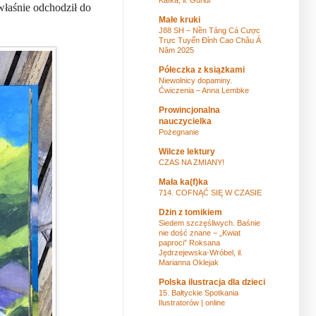
 właśnie odchodził do
Małe kruki
J88 SH – Nền Tảng Cá Cược
Trực Tuyến Đỉnh Cao Châu Á
Năm 2025
Półeczka z książkami
Niewolnicy dopaminy.
Ćwiczenia – Anna Lembke
Prowincjonalna
nauczycielka
Pożegnanie
Wilcze lektury
CZAS NA ZMIANY!
Mała ka(f)ka
714. COFNĄĆ SIĘ W CZASIE
Dżin z tomikiem
Siedem szczęśliwych. Baśnie
nie dość znane – „Kwiat
paproci” Roksana
Jędrzejewska-Wróbel, il.
Marianna Oklejak
Polska ilustracja dla dzieci
15. Bałtyckie Spotkania
Ilustratorów | online