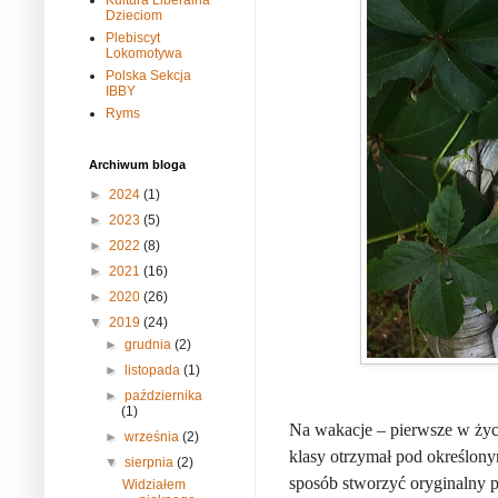
Kultura Liberalna
Dzieciom
Plebiscyt
Lokomotywa
Polska Sekcja
IBBY
Ryms
Archiwum bloga
►
2024
(1)
►
2023
(5)
►
2022
(8)
►
2021
(16)
►
2020
(26)
▼
2019
(24)
►
grudnia
(2)
►
listopada
(1)
►
października
(1)
Na wakacje – pierwsze w życi
►
września
(2)
klasy otrzymał pod określon
▼
sierpnia
(2)
sposób stworzyć oryginalny p
Widziałem