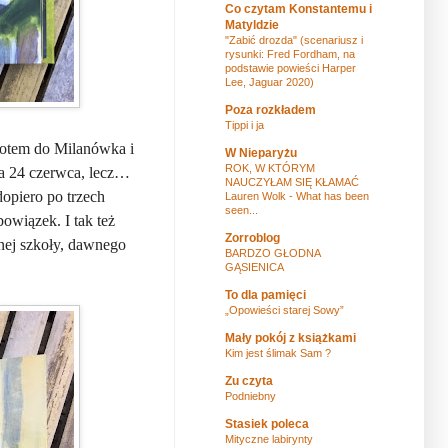
Co czytam Konstantemu i
Matyldzie
"Zabić drozda" (scenariusz i
rysunki: Fred Fordham, na
podstawie powieści Harper
Lee, Jaguar 2020)
Poza rozkładem
Tippi i ja
potem do Milanówka i
W Nieparyżu
ROK, W KTÓRYM
na 24 czerwca, lecz…
NAUCZYŁAM SIĘ KŁAMAĆ
dopiero po trzech
Lauren Wolk - What has been
seen...
owiązek. I tak też
Zorroblog
wnej szkoły, dawnego
BARDZO GŁODNA
GĄSIENICA
To dla pamięci
„Opowieści starej Sowy”
Mały pokój z książkami
Kim jest ślimak Sam ?
Zu czyta
Podniebny
Stasiek poleca
Mityczne labirynty