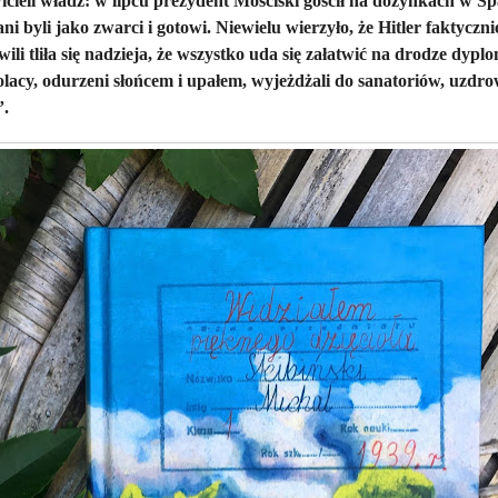
cieli władz: w lipcu prezydent Mościski gościł na dożynkach w Sp
ni byli jako zwarci i gotowi. Niewielu wierzyło, że Hitler faktyczni
ili tliła się nadzieja, że wszystko uda się załatwić na drodze dyp
lacy, odurzeni słońcem i upałem, wyjeżdżali do sanatoriów, uzdro
”.