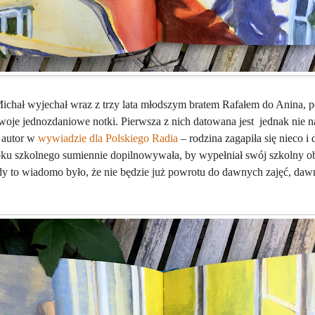
chał wyjechał wraz z trzy lata młodszym bratem Rafałem do Anina, 
woje jednozdaniowe notki. Pierwsza z nich datowana jest
jednak nie 
ł autor w
wywiadzie dla Polskiego Radia
– rodzina zagapiła się nieco i 
ku szkolnego sumiennie dopilnowywała, by wypełniał swój szkolny ob
edy to wiadomo było, że nie będzie już powrotu do dawnych zajęć, da