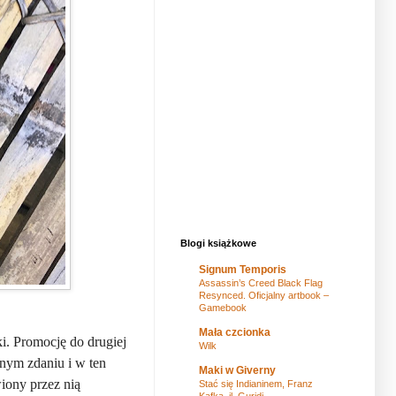
Blogi książkowe
Signum Temporis
Assassin’s Creed Black Flag
Resynced. Oficjalny artbook –
Gamebook
Mała czcionka
i. Promocję do drugiej
Wilk
nym zdaniu i w ten
Maki w Giverny
iony przez nią
Stać się Indianinem, Franz
Kafka, il. Guridi