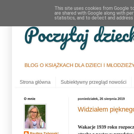
This site uses cookies from Google to 
are shared with Google along with per
statistics, and to detect and address
Poczytaj dziec
BLOG O KSIĄŻKACH DLA DZIECI I MŁODZIEŻ
Strona główna
Subiektywny przegląd nowości
O mnie
poniedziałek, 26 sierpnia 2019
Widziałem pięknego
Wakacje 1939 roku rozpoczęł
Paulina Zaborek/