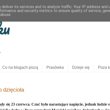
deliver its services and to analyze traffic. Your IP address and
formance and security metrics to ensure quality of service, ge
 abuse.
ku
Y
Co na blogach piszą
Prasówka
Dzieje się
Poza k
 dzięcioła
y się 23 czerwca. Czuć było narastające napięcie, jednak ludzie st