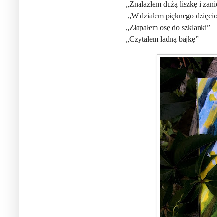
„Znalazłem dużą liszkę i za
„Widziałem pięknego dzięcio
„Złapałem osę do szklanki”
„Czytałem ładną bajkę”