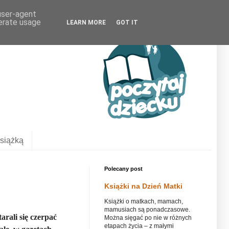
 user-agent
nerate usage
LEARN MORE
GOT IT
siążką
Polecany post
Książki na Dzień Matki
Książki o matkach, mamach,
mamusiach są ponadczasowe.
arali się czerpać
Można sięgać po nie w różnych
etapach życia – z małymi