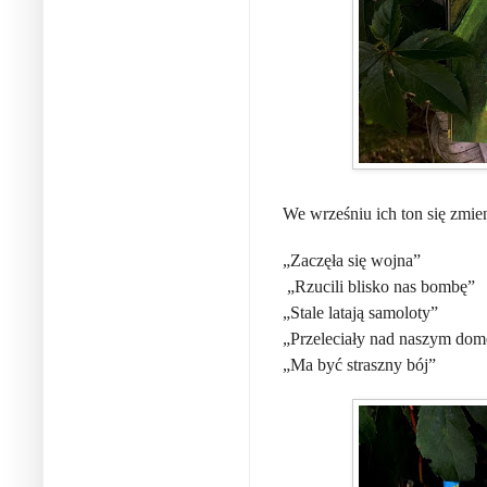
We wrześniu ich ton się zmien
„Zaczęła się wojna”
„Rzucili blisko nas bombę”
„Stale latają samoloty”
„Przeleciały nad naszym dom
„Ma być straszny bój”