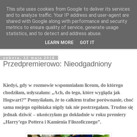
This site uses cookies from Google to deliver its services
Poczytaj dziecku
and to analyze traffic. Your IP address and user-agent are
shared with Google along with performance and security
metrics to ensure quality of service, generate usage
BLOG O KSIĄŻKACH DLA DZIECI I MŁODZIEŻY
statistics, and to detect and address abuse.
LEARN MORE
GOT IT
▼
sobota, 12 maja 2018
Przedpremierowo: Nieodgadniony
Kiedyś, gdy w rozmowie wspomniałam liceum, do którego
chodziłam, usłyszałam: „Ach, do tego, które wygląda jak
Hogwart?” Pomyślałam, że to całkiem trafne porównanie, choć
sama mojego ogólniaka nigdy tak nie postrzegałam. Trudno się
jednak dziwić – ukończyłam go dokładnie w roku premiery
„Harry’ego Pottera i Kamienia Filozoficznego”.