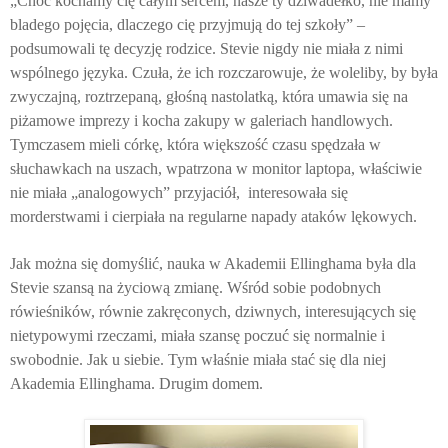
„Choć kochamy cię całym sercem, nasze ty dziwadełko, nie mamy
bladego pojęcia, dlaczego cię przyjmują do tej szkoły” –
podsumowali tę decyzję rodzice. Stevie nigdy nie miała z nimi
wspólnego języka. Czuła, że ich rozczarowuje, że woleliby, by była
zwyczajną, roztrzepaną, głośną nastolatką, która umawia się na
piżamowe imprezy i kocha zakupy w galeriach handlowych.
Tymczasem mieli córkę, która większość czasu spędzała w
słuchawkach na uszach, wpatrzona w monitor laptopa, właściwie
nie miała „analogowych” przyjaciół,
interesowała się
morderstwami i cierpiała na regularne napady ataków lękowych.
Jak można się domyślić, nauka w Akademii Ellinghama była dla
Stevie szansą na życiową zmianę. Wśród sobie podobnych
rówieśników, równie zakręconych, dziwnych, interesujących się
nietypowymi rzeczami, miała szansę poczuć się normalnie i
swobodnie. Jak u siebie. Tym właśnie miała stać się dla niej
Akademia Ellinghama. Drugim domem.