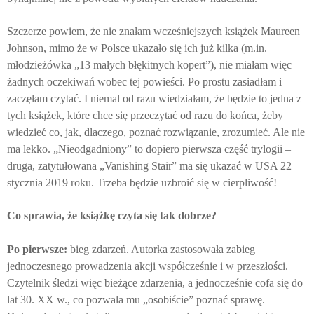
Szczerze powiem, że nie znałam wcześniejszych książek Maureen
Johnson, mimo że w Polsce ukazało się ich już kilka (m.in.
młodzieżówka „13 małych błękitnych kopert”), nie miałam więc
żadnych oczekiwań wobec tej powieści. Po prostu zasiadłam i
zaczęłam czytać. I niemal od razu wiedziałam, że będzie to jedna z
tych książek, które chce się przeczytać od razu do końca, żeby
wiedzieć co, jak, dlaczego, poznać rozwiązanie, zrozumieć. Ale nie
ma lekko. „Nieodgadniony” to dopiero pierwsza część trylogii –
druga, zatytułowana „Vanishing Stair” ma się ukazać w USA 22
stycznia 2019 roku. Trzeba będzie uzbroić się w cierpliwość!
Co sprawia, że książkę czyta się tak dobrze?
Po pierwsze:
bieg zdarzeń. Autorka zastosowała zabieg
jednoczesnego prowadzenia akcji współcześnie i w przeszłości.
Czytelnik śledzi więc bieżące zdarzenia, a jednocześnie cofa się do
lat 30. XX w., co pozwala mu „osobiście” poznać sprawę.