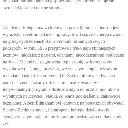
oraz laboratorium interakcji społecznych, w którym testuje się
swoje lęki, słabe i mocne strony.
Akademia Ellinghama wykreowana przez Maureen Johnson jest
wyrazistym centrum zdarzeń opisanych w książce. Umiejscowiona
na górzystych terenach stanu Vermont od samych swych
początków w roku 1936 przyjmowała tylko najwybitniejszych
uczniów: młodzież z pasjami, talentami, niecodziennymi poglądami
na świat. Uchodziła za „nowego typu szkołę, w której osoby
wyjątkowe (…) mogą uczyć się we własnym tempie, własnymi
metodami i tak jak im odpowiada". Szkoła oferowała dwa lata
nauki – trzeci i czwarty rok liceum – realizowanej w
indywidualnym programie dostosowanym do ucznia, pod okiem
wybitnych nauczycieli. Nauki, co warte podkreślenia, całkowicie
bezpłatnej. Albert Ellingham był jednym z najbogatszych obywateli
Stanów Zjednoczonych, filantropem, którego dzieło trwało i
słynęło w całym kraju, mimo że sam pomysłodawca od dawna nie
żył.