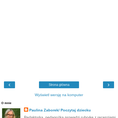
‹
›
Strona główna
Wyświetl wersję na komputer
O mnie
Paulina Zaborek/ Poczytaj dziecku
Redaktorka, pedagożka,prowadzi rubrykę z recenzjami