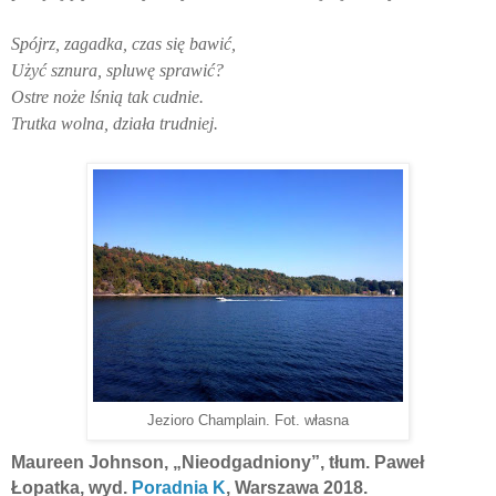
Spójrz, zagadka, czas się bawić,
Użyć sznura, spluwę sprawić?
Ostre noże lśnią tak cudnie.
Trutka wolna, działa trudniej.
Jezioro Champlain. Fot. własna
Maureen
Johnson
, „Nieodgadniony”, tłum. Paweł
Łopatka, wyd.
Poradnia K
, Warszawa 2018.