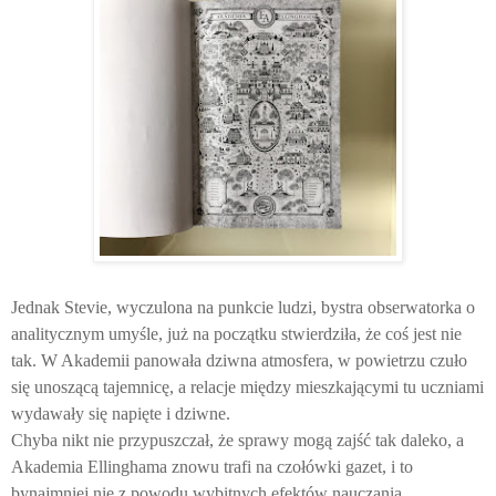
Jednak Stevie, wyczulona na punkcie ludzi, bystra obserwatorka o
analitycznym umyśle, już na początku stwierdziła, że coś jest nie
tak. W Akademii panowała dziwna atmosfera, w powietrzu czuło
się unoszącą tajemnicę, a relacje między mieszkającymi tu uczniami
wydawały się napięte i dziwne.
Chyba nikt nie przypuszczał, że sprawy mogą zajść tak daleko, a
Akademia Ellinghama znowu trafi na czołówki gazet, i to
bynajmniej nie z powodu wybitnych efektów nauczania.