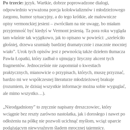
Po trzecie:
język. Wartkie, dobrze poprowadzone dialogi,
odpowiednio wyważona porcja kolokwializmów i młodzieżowego
żargonu, humor sytuacyjny, a do tego krótkie, ale malownicze
opisy vermonckiej jesieni – zwróciłam na nie uwagę, bo miałam
przyjemność być kiedyś w Vermont jesienią. Ta pora roku wygląda
tam właśnie tak wyjątkowo, jak to opisano w powieści: „szeleściło
głośniej, drzewa szumiały bardziej dramatycznie i znacznie mocniej
wiało”. Urok tych opisów jest z pewnością także dziełem tłumacza
Pawła Łopatki, który zadbał o ujmujący liryczny akcent tych
fragmentów. Jednocześnie nie zapomniał o kwestiach
praktycznych, mianowicie o przypisach, których, muszę przyznać,
bardzo mi we współczesnej literaturze młodzieżowej brakuje
(rozumiem, że dzisiaj wszystkie informacje można sobie wyguglać,
ale mimo wszystko…).
„Nieodgadniony” to zręcznie napisany dreszczowiec, który
wciągnie bez reszty zarówno nastolatka, jak i dorosłego i nawet po
odłożeniu na półkę nie pozwoli ucichnąć myślom, wciąż uparcie
podążającym niewyraźnym śladem mrocznej tajemnicy.