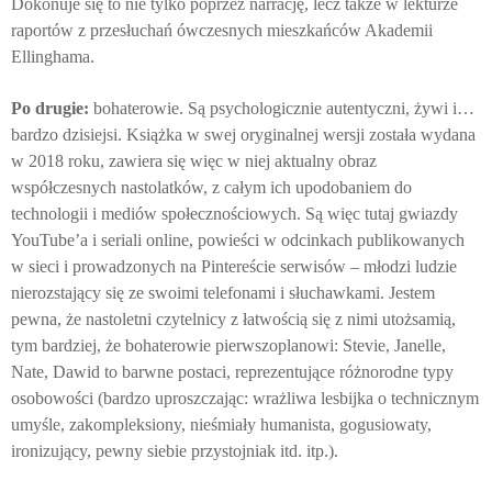
Dokonuje się to nie tylko poprzez narrację, lecz także w lekturze
raportów z przesłuchań ówczesnych mieszkańców Akademii
Ellinghama.
Po drugie:
bohaterowie. Są psychologicznie autentyczni, żywi i…
bardzo dzisiejsi. Książka w swej oryginalnej wersji została wydana
w 2018 roku, zawiera się więc w niej aktualny obraz
współczesnych nastolatków, z całym ich upodobaniem do
technologii i mediów społecznościowych. Są więc tutaj gwiazdy
YouTube’a i seriali online, powieści w odcinkach publikowanych
w sieci i prowadzonych na Pintereście serwisów – młodzi ludzie
nierozstający się ze swoimi telefonami i słuchawkami. Jestem
pewna, że nastoletni czytelnicy z łatwością się z nimi utożsamią,
tym bardziej, że bohaterowie pierwszoplanowi: Stevie, Janelle,
Nate, Dawid to barwne postaci, reprezentujące różnorodne typy
osobowości (bardzo uproszczając: wrażliwa lesbijka o technicznym
umyśle, zakompleksiony, nieśmiały humanista, gogusiowaty,
ironizujący, pewny siebie przystojniak itd. itp.).