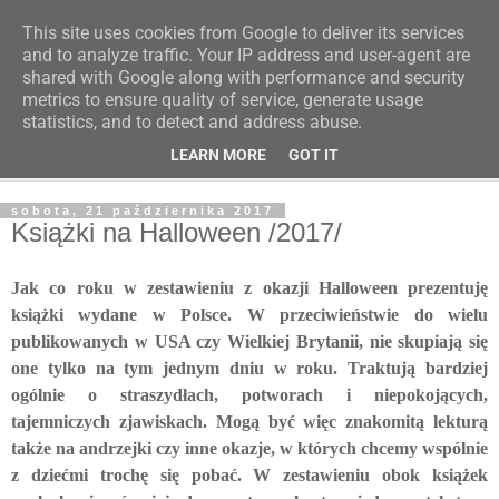
This site uses cookies from Google to deliver its services
Poczytaj dziecku
and to analyze traffic. Your IP address and user-agent are
shared with Google along with performance and security
metrics to ensure quality of service, generate usage
BLOG O KSIĄŻKACH DLA DZIECI I MŁODZIEŻY
statistics, and to detect and address abuse.
LEARN MORE
GOT IT
▼
sobota, 21 października 2017
Książki na Halloween /2017/
Jak co roku w zestawieniu z okazji Halloween prezentuję
książki wydane w Polsce. W przeciwieństwie do wielu
publikowanych w USA czy Wielkiej Brytanii, nie skupiają się
one tylko na tym jednym dniu w roku. Traktują bardziej
ogólnie o straszydłach, potworach i niepokojących,
tajemniczych zjawiskach. Mogą być więc znakomitą lekturą
także na andrzejki czy inne okazje, w których chcemy wspólnie
z dziećmi trochę się pobać. W zestawieniu obok książek