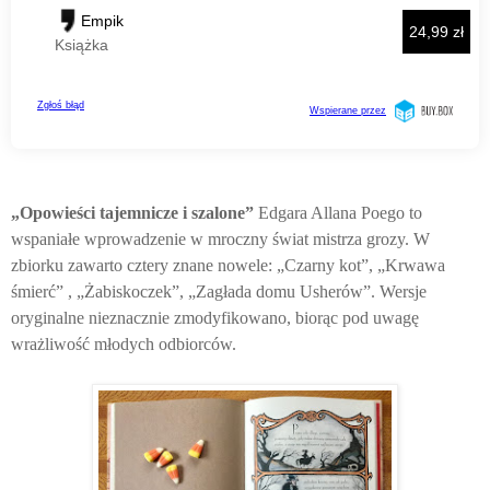
„Opowieści tajemnicze i szalone”
Edgara Allana Poego to
wspaniałe wprowadzenie w mroczny świat mistrza grozy. W
zbiorku zawarto cztery znane nowele: „Czarny kot”, „Krwawa
śmierć” , „Żabiskoczek”, „Zagłada domu Usherów”. Wersje
oryginalne nieznacznie zmodyfikowano, biorąc pod uwagę
wrażliwość młodych odbiorców.