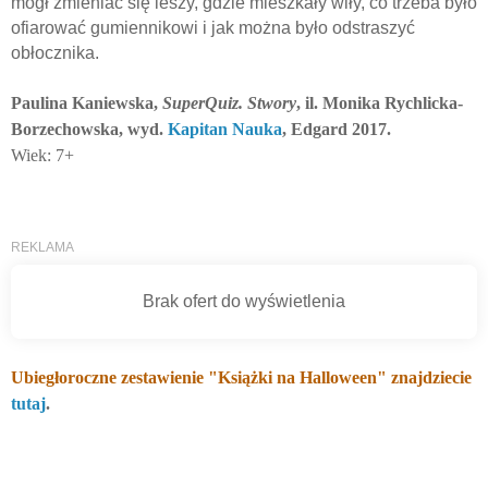
mógł zmieniać się leszy, gdzie mieszkały wiły, co trzeba było
ofiarować gumiennikowi i jak można było odstraszyć
obłocznika.
Paulina Kaniewska,
SuperQuiz. Stwory
, il. Monika Rychlicka-
Borzechowska, wyd.
Kapitan Nauka
, Edgard 2017.
Wiek: 7+
Ubiegłoroczne zestawienie "Książki na Halloween" znajdziecie
tutaj
.