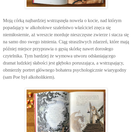
Moją córką najbardziej wstrząsnęła nowela o kocie, nad którym
popadający w alkoholowe szaleństwo właściciel znęca się
niemiłosiernie, aż wreszcie morduje nieszczęsne zwierze i stacza się
na samo dno swego istnienia. Ciąg straszliwych zdarzeń, które mają
później miejsce przyprawia o gęsią skórkę nawet dorosłego
czytelnika. Tym bardziej że wymowa utworu odsłaniającego
dramat ludzkiej słabości jest głęboko poruszająca, a wstrząsający,
obmierzły portret głównego bohatera psychologicznie wiarygodny
(sam Poe był alkoholikiem).