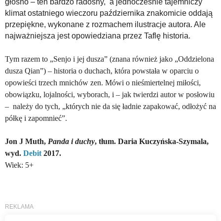
głośno – ten bardzo radosny, a jednocześnie tajemniczy
klimat ostatniego wieczoru października znakomicie oddają
przepiękne, wykonane z rozmachem ilustracje autora. Ale
najważniejsza jest opowiedziana przez Taflę historia.
Tym razem to „Senjo i jej dusza” (znana również jako „Oddzielona
dusza Qian”) – historia o duchach, która powstała w oparciu o
opowieści trzech mnichów zen. Mówi o nieśmiertelnej miłości,
obowiązku, lojalności, wyborach, i – jak twierdzi autor w posłowiu
– należy do tych, „których nie da się ładnie zapakować, odłożyć na
półkę i zapomnieć”.
Jon J Muth,
Panda i duchy
, tłum. Daria Kuczyńska-Szymala,
wyd.
Debit
2017.
Wiek: 5+