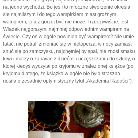
na jedno wychodzi. Bo jeśli to mroczne stworzenie określa
się najmilszym i do tego wampirkiem miast groźnym
wampirem, to już gorzej być nie może. I rzeczywiście, jest
Wladek najgorszym, najmniej odpowiednim wampirem na
świecie. Czy on w ogóle powinien być wampirem? Nie umie
latać, nie potrafi zmieniać się w nietoperza, w nocy zamiast
snuć się po zamczysku, najchętniej by spał, nie znosi smaku
krwi i marzy o zabawie z dziećmi i uczęszczaniu do szkoły, o
której kiedyś wyczytał po kryjomu w znalezionej książce (po
kryjomu dlatego, że książka w ogóle nie była straszna i
nosiła przesadnie optymistyczny tytuł „Akademia Radości”).