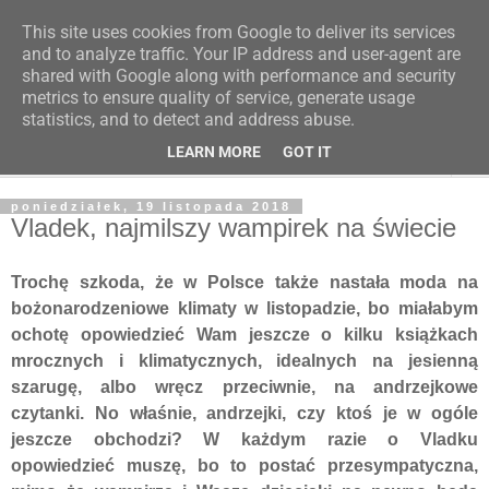
This site uses cookies from Google to deliver its services
Poczytaj dziecku
and to analyze traffic. Your IP address and user-agent are
shared with Google along with performance and security
metrics to ensure quality of service, generate usage
BLOG O KSIĄŻKACH DLA DZIECI I MŁODZIEŻY
statistics, and to detect and address abuse.
LEARN MORE
GOT IT
▼
poniedziałek, 19 listopada 2018
Vladek, najmilszy wampirek na świecie
Trochę szkoda, że w Polsce także nastała moda na
bożonarodzeniowe klimaty w listopadzie, bo miałabym
ochotę opowiedzieć Wam jeszcze o kilku książkach
mrocznych i klimatycznych, idealnych na jesienną
szarugę, albo wręcz przeciwnie, na andrzejkowe
czytanki. No właśnie, andrzejki, czy ktoś je w ogóle
jeszcze obchodzi? W każdym razie o Vladku
opowiedzieć muszę, bo to postać przesympatyczna,