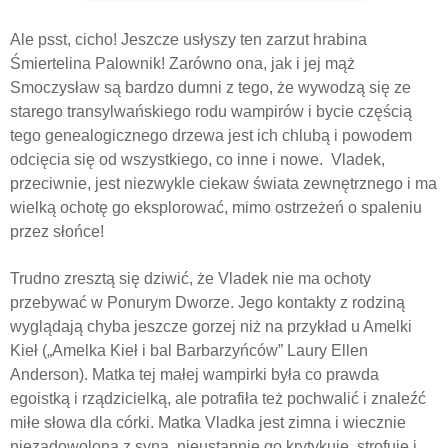
Ale psst, cicho! Jeszcze usłyszy ten zarzut hrabina
Śmiertelina Palownik! Zarówno ona, jak i jej mąż
Smoczysław są bardzo dumni z tego, że wywodzą się ze
starego transylwańskiego rodu wampirów i bycie częścią
tego genealogicznego drzewa jest ich chlubą i powodem
odcięcia się od wszystkiego, co inne i nowe.
Vladek,
przeciwnie, jest niezwykle ciekaw świata zewnętrznego i ma
wielką ochotę go eksplorować, mimo ostrzeżeń o spaleniu
przez słońce!
Trudno zresztą się dziwić, że Vladek nie ma ochoty
przebywać w Ponurym Dworze. Jego kontakty z rodziną
wyglądają chyba jeszcze gorzej niż na przykład u Amelki
Kieł („Amelka Kieł i bal Barbarzyńców” Laury Ellen
Anderson). Matka tej małej wampirki była co prawda
egoistką i rządzicielką, ale potrafiła też pochwalić i znaleźć
miłe słowa dla córki. Matka Vladka jest zimna i wiecznie
niezadowolona z syna, nieustannie go krytykuje, strofuje i