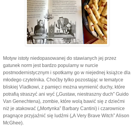
Motyw istoty niedopasowanej do stawianych jej przez
gatunek norm jest bardzo popularny w nurcie
postmodernistycznym i spotkamy go w niejednej książce dla
młodego czytelnika. Choćby tylko pozostając w tematyce
bliskiej Vladkowi, z pamięci można wymienić duchy, które
potrafią straszyć ani wyć („Gustaw, niestraszny duch” Guido
Van Genechtena), zombie, które wolą bawić się z dziećmi
niż je atakować („Mortynka” Barbary Cantini) i czarownice
pragnące przyjaźnić się ludźmi („A Very Brave Witch” Alison
McGhee).