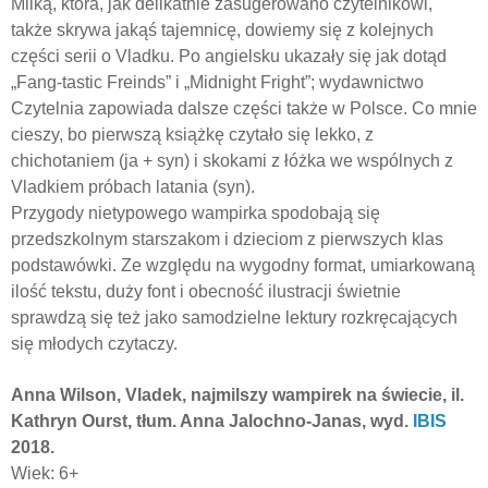
Milką, która, jak delikatnie zasugerowano czytelnikowi,
także skrywa jakąś tajemnicę, dowiemy się z kolejnych
części serii o Vladku. Po angielsku ukazały się jak dotąd
„Fang-tastic Freinds” i „Midnight Fright”; wydawnictwo
Czytelnia zapowiada dalsze części także w Polsce. Co mnie
cieszy, bo pierwszą książkę czytało się lekko, z
chichotaniem (ja + syn) i skokami z łóżka we wspólnych z
Vladkiem próbach latania (syn).
Przygody nietypowego wampirka spodobają się
przedszkolnym starszakom i dzieciom z pierwszych klas
podstawówki. Ze względu na wygodny format, umiarkowaną
ilość tekstu, duży font i obecność ilustracji świetnie
sprawdzą się też jako samodzielne lektury rozkręcających
się młodych czytaczy.
Anna Wilson, Vladek, najmilszy wampirek na świecie, il.
Kathryn Ourst, tłum. Anna Jalochno-Janas, wyd.
IBIS
2018.
Wiek: 6+