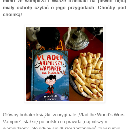
mimo że wampirza i Wasze dzieciaki na pewno będą
miały ochotę czytać o jego przygodach. Choćby pod
choinką!
Główny bohater książki, w oryginale „Vlad the World’s Worst
Vampire”, stał się po polsku co prawda „najmilszym
wampirkiem”, ale gdyby się dłużej zastanowić, to w sumie