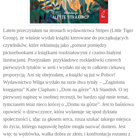
Latem przeczytałam na stronach wydawnictwa Stripes (Little Tiger
Group), że właśnie wydali książki kierowane do początkujących
czytelników, które reklamują jako „pomost pomiędzy
picturebookami a książkami rozdziałowymi z czarno-białymi
ilustracjami. Przejrzałam
przykładowe rozkładówki czterech
pierwszych tytułów w serii i wydało mi się to całkiem ciekawą
propozycją. Ani się obejrzałam, a książki są już w Polsce!
Wydawnictwo Wilga wydało na razie dwa tytuły – „Zaginiona
księgarnia” Katie Clapham i „Dom na górze” Ali Standish. O tej
pierwszej napiszę w osobnej recenzji, bo bardzo ujął mnie temat,
tymczasem teraz nieco krócej o „Domu na górze”. Jest to baśniowa
opowieść o dziewczynce, która wyłamuje się spod dyktatu
społeczności i, idąc za głosem serca, rusza szukać takiego miejsca
do życia, którego naprawdę będzie mogła nazwać domem. Jest
więc tu wędrówka, walka dobra ze złem, i konfrontacja rozumu z