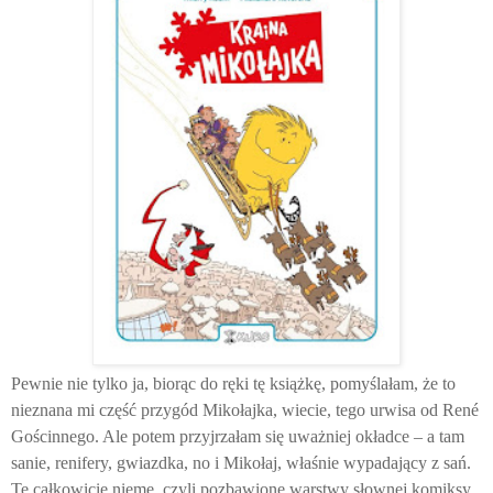
Pewnie nie tylko ja, biorąc do ręki tę książkę, pomyślałam, że to
nieznana mi część przygód Mikołajka, wiecie, tego urwisa od René
Gościnnego. Ale potem przyjrzałam się uważniej okładce – a tam
sanie, renifery, gwiazdka, no i Mikołaj, właśnie wypadający z sań.
Te całkowicie nieme, czyli pozbawione warstwy słownej komiksy