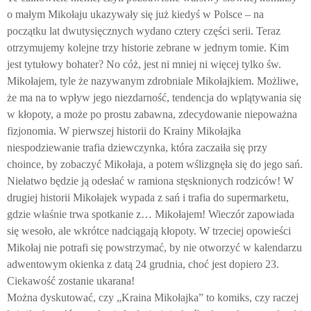
o małym Mikołaju ukazywały się już kiedyś w Polsce – na
początku lat dwutysięcznych wydano cztery części serii. Teraz
otrzymujemy kolejne trzy historie zebrane w jednym tomie. Kim
jest tytułowy bohater? No cóż, jest ni mniej ni więcej tylko św.
Mikołajem, tyle że nazywanym zdrobniale Mikołajkiem. Możliwe,
że ma na to wpływ jego niezdarność, tendencja do wplątywania się
w kłopoty, a może po prostu zabawna, zdecydowanie niepoważna
fizjonomia. W pierwszej historii do Krainy Mikołajka
niespodziewanie trafia dziewczynka, która zaczaiła się przy
choince, by zobaczyć Mikołaja, a potem wślizgnęła się do jego sań.
Niełatwo będzie ją odesłać w ramiona stęsknionych rodziców! W
drugiej historii Mikołajek wypada z sań i trafia do supermarketu,
gdzie właśnie trwa spotkanie z… Mikołajem! Wieczór zapowiada
się wesoło, ale wkrótce nadciągają kłopoty. W trzeciej opowieści
Mikołaj nie potrafi się powstrzymać, by nie otworzyć w kalendarzu
adwentowym okienka z datą 24 grudnia, choć jest dopiero 23.
Ciekawość zostanie ukarana!
Można dyskutować, czy „Kraina Mikołajka” to komiks, czy raczej