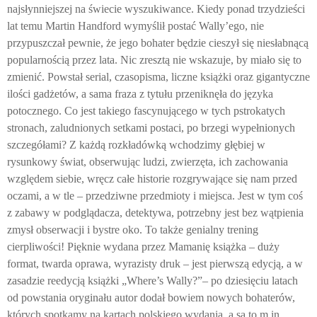
najsłynniejszej na świecie wyszukiwance. Kiedy ponad trzydzieści
lat temu Martin Handford wymyślił postać Wally’ego, nie
przypuszczał pewnie, że jego bohater będzie cieszył się niesłabnącą
popularnością przez lata. Nic zresztą nie wskazuje, by miało się to
zmienić. Powstał serial, czasopisma, liczne książki oraz gigantyczne
ilości gadżetów, a sama fraza z tytułu przeniknęła do języka
potocznego. Co jest takiego fascynującego w tych pstrokatych
stronach, zaludnionych setkami postaci, po brzegi wypełnionych
szczegółami? Z każdą rozkładówką wchodzimy głębiej w
rysunkowy świat, obserwując ludzi, zwierzęta, ich zachowania
względem siebie, wręcz całe historie rozgrywające się nam przed
oczami, a w tle – przedziwne przedmioty i miejsca. Jest w tym coś
z zabawy w podglądacza, detektywa, potrzebny jest bez wątpienia
zmysł obserwacji i bystre oko. To także genialny trening
cierpliwości! Pięknie wydana przez Mamanię książka – duży
format, twarda oprawa, wyrazisty druk – jest pierwszą edycją, a w
zasadzie reedycją książki „Where’s Wally?”– po dziesięciu latach
od powstania oryginału autor dodał bowiem nowych bohaterów,
których spotkamy na kartach polskiego wydania, a są to m.in.