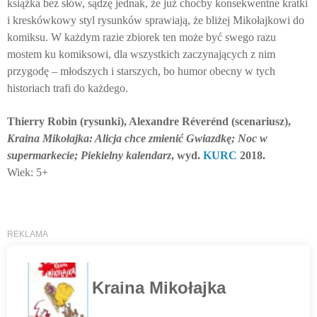
książka bez słów, sądzę jednak, że już choćby konsekwentne kratki
i kreskówkowy styl rysunków sprawiają, że bliżej Mikołajkowi do
komiksu. W każdym razie zbiorek ten może być swego razu
mostem ku komiksowi, dla wszystkich zaczynających z nim
przygodę – młodszych i starszych, bo humor obecny w tych
historiach trafi do każdego.
Thierry Robin (rysunki), Alexandre R
é
ver
é
nd (scenariusz),
Kraina Mikołajka: Alicja chce zmienić Gwiazdkę; Noc w
supermarkecie; Piekielny kalendarz
, wyd.
KURC
2018.
Wiek: 5+