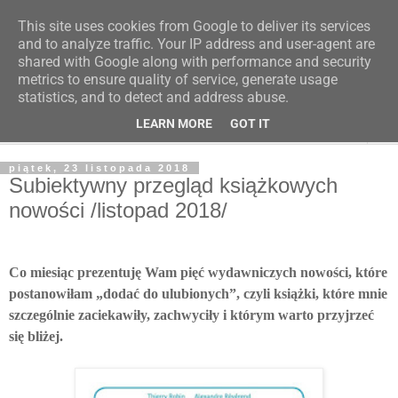
This site uses cookies from Google to deliver its services
Poczytaj dziecku
and to analyze traffic. Your IP address and user-agent are
shared with Google along with performance and security
metrics to ensure quality of service, generate usage
BLOG O KSIĄŻKACH DLA DZIECI I MŁODZIEŻY
statistics, and to detect and address abuse.
LEARN MORE
GOT IT
▼
piątek, 23 listopada 2018
Subiektywny przegląd książkowych
nowości /listopad 2018/
Co miesiąc prezentuję Wam pięć wydawniczych nowości, które
postanowiłam „dodać do ulubionych”, czyli książki, które mnie
szczególnie zaciekawiły, zachwyciły i którym warto przyjrzeć
się bliżej.