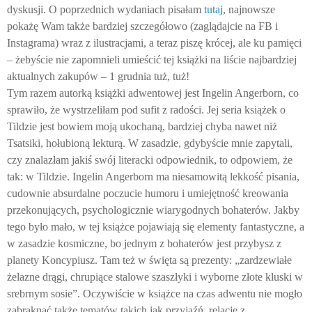
dyskusji. O poprzednich wydaniach pisałam
tutaj
, najnowsze
pokażę Wam także bardziej szczegółowo (zaglądajcie na FB i
Instagrama) wraz z ilustracjami, a teraz piszę krócej, ale ku pamięci
– żebyście nie zapomnieli umieścić tej książki na liście najbardziej
aktualnych zakupów – 1 grudnia tuż, tuż!
Tym razem autorką książki adwentowej jest Ingelin Angerborn, co
sprawiło, że wystrzeliłam pod sufit z radości. Jej seria książek o
Tildzie jest bowiem moją ukochaną, bardziej chyba nawet niż
Tsatsiki, hołubioną lekturą. W zasadzie, gdybyście mnie zapytali,
czy znalazłam jakiś swój literacki odpowiednik, to odpowiem, że
tak: w Tildzie. Ingelin Angerborn ma niesamowitą lekkość pisania,
cudownie absurdalne poczucie humoru i umiejętność kreowania
przekonujących, psychologicznie wiarygodnych bohaterów. Jakby
tego było mało, w tej książce pojawiają się elementy fantastyczne, a
w zasadzie kosmiczne, bo jednym z bohaterów jest przybysz z
planety Koncypiusz. Tam też w święta są prezenty: „zardzewiałe
żelazne drągi, chrupiące stalowe szaszłyki i wyborne złote kluski w
srebrnym sosie”. Oczywiście w książce na czas adwentu nie mogło
zabraknąć także tematów takich jak przyjaźń, relacje z