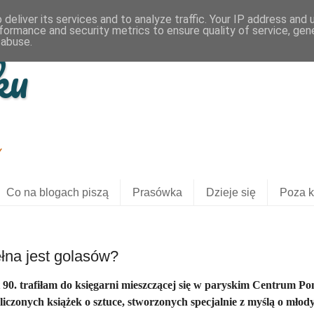
deliver its services and to analyze traffic. Your IP address and
formance and security metrics to ensure quality of service, ge
 abuse.
ku
Y
Co na blogach piszą
Prasówka
Dzieje się
Poza k
łna jest golasów?
t 90. trafiłam do księgarni mieszczącej się w paryskim Centrum P
liczonych książek o sztuce, stworzonych specjalnie z myślą o młod