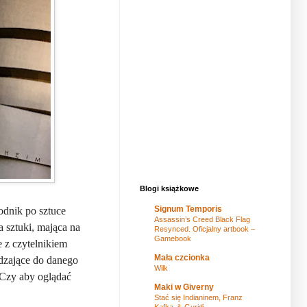
Blogi książkowe
Signum Temporis
odnik po sztuce
Assassin’s Creed Black Flag
 sztuki, mająca na
Resynced. Oficjalny artbook –
Gamebook
e z czytelnikiem
Mała czcionka
adzające do danego
Wilk
 „Czy aby oglądać
Maki w Giverny
Stać się Indianinem, Franz
Kafka, il. Guridi