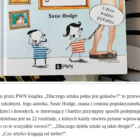
u przez PWN książka „Dlaczego sztuka pełna jest golasów?” to przew
szkolnym. Jego autorka, Susie Hodge, znana i ceniona popularyzatorka
zieci i dorosłych, w interesujący i bardzo przystępny sposób podejmuj
odzielona jest na 22 rozdziały, z których każdy otwiera pytanie wprow
o co te wszystkie owoce?”, „Dlaczego dzieła sztuki są takie drogie?”,
„Czy artyści ściągają od siebie?”.