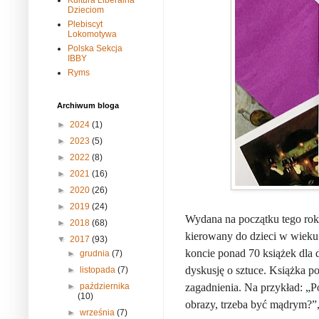
Kultura Liberalna
Dzieciom
Plebiscyt
Lokomotywa
Polska Sekcja
IBBY
Ryms
Archiwum bloga
►
2024
(1)
►
2023
(5)
►
2022
(8)
►
2021
(16)
►
2020
(26)
►
2019
(24)
Wydana na początku tego rok
►
2018
(68)
kierowany do dzieci w wieku 
▼
2017
(93)
koncie ponad 70 książek dla d
►
grudnia
(7)
dyskusję o sztuce. Książka p
►
listopada
(7)
zagadnienia. Na przykład: „P
►
października
(10)
obrazy, trzeba być mądrym?”, 
►
września
(7)