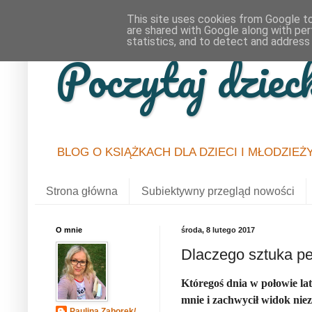
This site uses cookies from Google to 
are shared with Google along with per
statistics, and to detect and address
Poczytaj dziec
BLOG O KSIĄŻKACH DLA DZIECI I MŁODZIEŻ
Strona główna
Subiektywny przegląd nowości
O mnie
środa, 8 lutego 2017
Dlaczego sztuka pe
Któregoś dnia w połowie la
mnie i zachwycił widok niez
Paulina Zaborek/