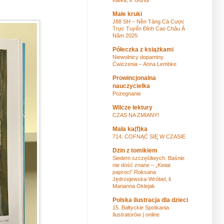
Małe kruki
J88 SH – Nền Tảng Cá Cược
Trực Tuyến Đỉnh Cao Châu Á
Năm 2025
Półeczka z książkami
Niewolnicy dopaminy.
Ćwiczenia – Anna Lembke
Prowincjonalna
nauczycielka
Pożegnanie
Wilcze lektury
CZAS NA ZMIANY!
Mała ka(f)ka
714. COFNĄĆ SIĘ W CZASIE
Dżin z tomikiem
Siedem szczęśliwych. Baśnie
nie dość znane – „Kwiat
paproci” Roksana
Jędrzejewska-Wróbel, il.
Marianna Oklejak
Polska ilustracja dla dzieci
15. Bałtyckie Spotkania
Ilustratorów | online