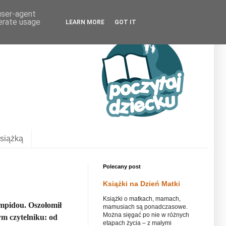
 user-agent
nerate usage
LEARN MORE
GOT IT
siążką
Polecany post
Książki na Dzień Matki
Książki o matkach, mamach,
ompidou. Oszołomił
mamusiach są ponadczasowe.
Można sięgać po nie w różnych
ym czytelniku: od
etapach życia – z małymi