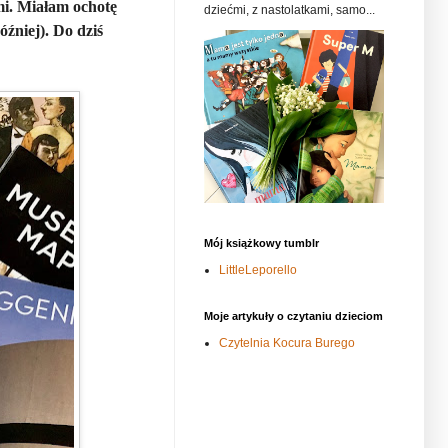
mi. Miałam ochotę
dziećmi, z nastolatkami, samo...
óźniej). Do dziś
Mój książkowy tumblr
LittleLeporello
Moje artykuły o czytaniu dzieciom
Czytelnia Kocura Burego