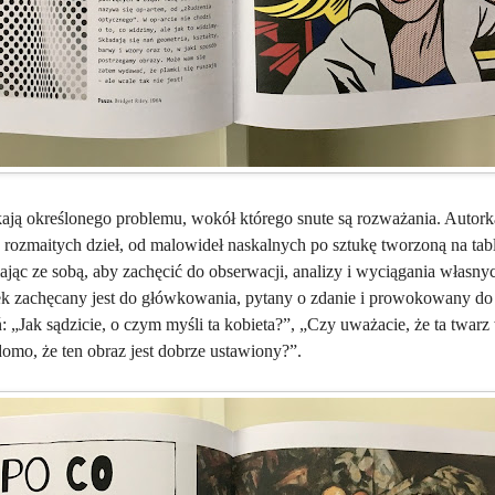
ają określonego problemu, wokół którego snute są rozważania. Autork
 rozmaitych dzieł, od malowideł naskalnych po sztukę tworzoną na tabl
wiając ze sobą, aby zachęcić do obserwacji, analizy i wyciągania włas
 zachęcany jest do główkowania, pytany o zdanie i prowokowany do 
: „Jak sądzicie, o czym myśli ta kobieta?”, „Czy uważacie, że ta twar
mo, że ten obraz jest dobrze ustawiony?”.