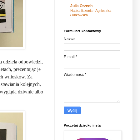
Julia Orzech
Nauka liczenia - Agnieszka
Łubkowska
Formularz kontaktowy
Nazwa
E-mail
*
a udziela odpowiedzi,
etach, prezentując je
Wiadomość
*
nych wniosków. Za
stawiania kolejnych,
z wygląda dziwnie albo
Poczytaj dziecku insta