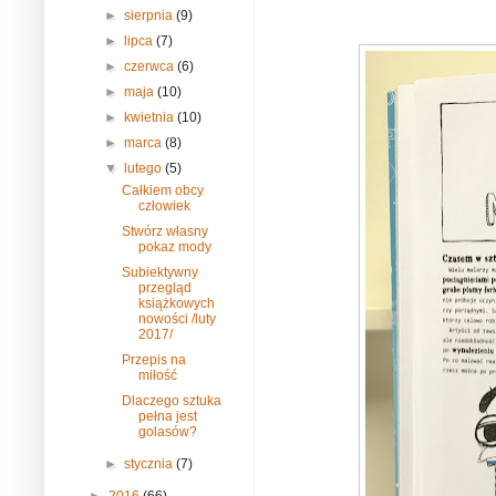
►
sierpnia
(9)
►
lipca
(7)
►
czerwca
(6)
►
maja
(10)
►
kwietnia
(10)
►
marca
(8)
▼
lutego
(5)
Całkiem obcy
człowiek
Stwórz własny
pokaz mody
Subiektywny
przegląd
książkowych
nowości /luty
2017/
Przepis na
miłość
Dlaczego sztuka
pełna jest
golasów?
►
stycznia
(7)