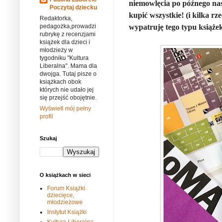
niemowlęcia po późnego nas
Poczytaj dziecku
kupić wszystkie! (i kilka rz
Redaktorka,
wypatruję tego typu książe
pedagożka,prowadzi
rubrykę z recenzjami
książek dla dzieci i
młodzieży w
tygodniku "Kultura
Liberalna". Mama dla
dwojga. Tutaj pisze o
książkach obok
których nie udało jej
się przejść obojętnie.
Wyświetl mój pełny
profil
Szukaj
O książkach w sieci
Forum Książki
dziecięce,
młodzieżowe
Instytut Książki