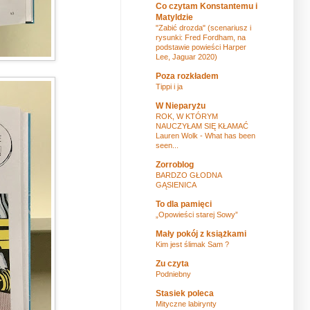
Co czytam Konstantemu i
Matyldzie
"Zabić drozda" (scenariusz i
rysunki: Fred Fordham, na
podstawie powieści Harper
Lee, Jaguar 2020)
Poza rozkładem
Tippi i ja
W Nieparyżu
ROK, W KTÓRYM
NAUCZYŁAM SIĘ KŁAMAĆ
Lauren Wolk - What has been
seen...
Zorroblog
BARDZO GŁODNA
GĄSIENICA
To dla pamięci
„Opowieści starej Sowy”
Mały pokój z książkami
Kim jest ślimak Sam ?
Zu czyta
Podniebny
Stasiek poleca
Mityczne labirynty