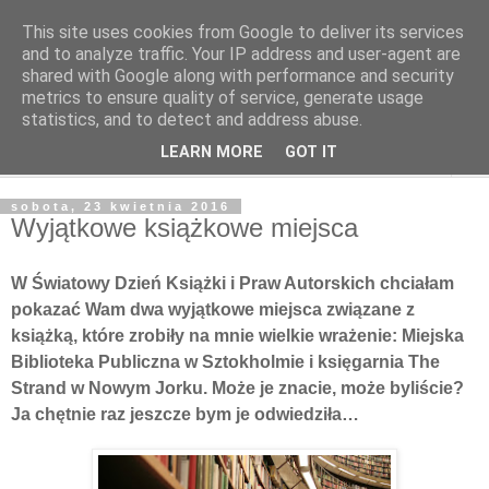
This site uses cookies from Google to deliver its services
Poczytaj dziecku
and to analyze traffic. Your IP address and user-agent are
shared with Google along with performance and security
metrics to ensure quality of service, generate usage
BLOG O KSIĄŻKACH DLA DZIECI I MŁODZIEŻY
statistics, and to detect and address abuse.
LEARN MORE
GOT IT
▼
sobota, 23 kwietnia 2016
Wyjątkowe książkowe miejsca
W Światowy Dzień Książki i Praw Autorskich chciałam
pokazać Wam dwa wyjątkowe miejsca związane z
książką, które zrobiły na mnie wielkie wrażenie: Miejska
Biblioteka Publiczna w Sztokholmie i księgarnia The
Strand w Nowym Jorku. Może je znacie, może byliście?
Ja chętnie raz jeszcze bym je odwiedziła…