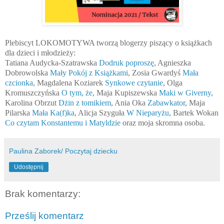
Plebiscyt LOKOMOTYWA tworzą blogerzy piszący o książkach
dla dzieci i młodzieży:
Tatiana Audycka-Szatrawska
Dodruk poproszę
, Agnieszka
Dobrowolska
Mały Pokój z Książkami
, Zosia Gwardyś
Mała
czcionka
, Magdalena Koziarek
Synkowe czytanie
, Olga
Kromuszczyńska
O tym, że
, Maja Kupiszewska
Maki w Giverny
,
Karolina Obrzut
Dżin z tomikiem
, Ania Oka
Zabawkator
, Maja
Pilarska
Mała Ka(f)ka
, Alicja Szyguła
W Nieparyżu
, Bartek Wokan
Co czytam Konstantemu i Matyldzie
oraz moja skromna osoba.
Paulina Zaborek/ Poczytaj dziecku
Udostępnij
Brak komentarzy:
Prześlij komentarz