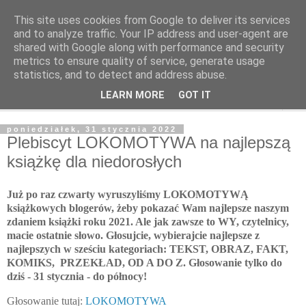
This site uses cookies from Google to deliver its services
Poczytaj dziecku
and to analyze traffic. Your IP address and user-agent are
shared with Google along with performance and security
metrics to ensure quality of service, generate usage
BLOG O KSIĄŻKACH DLA DZIECI I MŁODZIEŻY
statistics, and to detect and address abuse.
LEARN MORE
GOT IT
▼
poniedziałek, 31 stycznia 2022
Plebiscyt LOKOMOTYWA na najlepszą
książkę dla niedorosłych
Już po raz czwarty wyruszyliśmy LOKOMOTYWĄ
książkowych blogerów, żeby pokazać Wam najlepsze naszym
zdaniem książki roku 2021. Ale jak zawsze to WY, czytelnicy,
macie ostatnie słowo. Głosujcie, wybierajcie najlepsze z
najlepszych w sześciu kategoriach: TEKST, OBRAZ, FAKT,
KOMIKS, PRZEKŁAD, OD A DO Z. Głosowanie tylko do
dziś - 31 stycznia - do północy!
Głosowanie tutaj:
LOKOMOTYWA