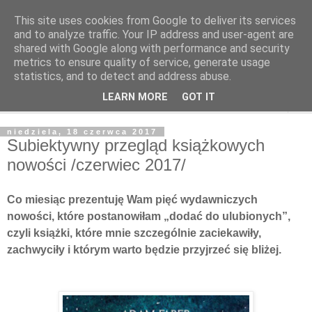
This site uses cookies from Google to deliver its services
Poczytaj dziecku
and to analyze traffic. Your IP address and user-agent are
shared with Google along with performance and security
metrics to ensure quality of service, generate usage
BLOG O KSIĄŻKACH DLA DZIECI I MŁODZIEŻY
statistics, and to detect and address abuse.
LEARN MORE
GOT IT
▼
niedziela, 18 czerwca 2017
Subiektywny przegląd książkowych
nowości /czerwiec 2017/
Co miesiąc prezentuję Wam pięć wydawniczych
nowości, które postanowiłam „dodać do ulubionych”,
czyli książki, które mnie szczególnie zaciekawiły,
zachwyciły i którym warto będzie przyjrzeć się bliżej.