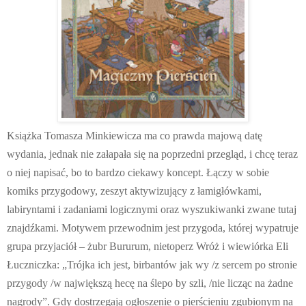
Książka Tomasza Minkiewicza ma co prawda majową datę
wydania, jednak nie załapała się na poprzedni przegląd, i chcę teraz
o niej napisać, bo to bardzo ciekawy koncept. Łączy w sobie
komiks przygodowy, zeszyt aktywizujący z łamigłówkami,
labiryntami i zadaniami logicznymi oraz wyszukiwanki zwane tutaj
znajdźkami. Motywem przewodnim jest przygoda, której wypatruje
grupa przyjaciół – żubr Bururum, nietoperz Wróż i wiewiórka Eli
Łuczniczka: „Trójka ich jest, birbantów jak wy /z sercem po stronie
przygody /w największą hecę na ślepo by szli, /nie licząc na żadne
nagrody”. Gdy dostrzegają ogłoszenie o pierścieniu zgubionym na