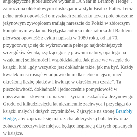
anglojęzyczne jubileuszowe wydanie „A Year in Brambly Hedge”,
zauroczona oldskulowymi ilustracjami w stylu Beatrix Potter. Teraz
pełne uroku opowieści o myszkach zamieszkujących pole otoczone
jeżynowym żywopłotem trafiają nareszcie do Polski w zbiorczym
kompletnym wydaniu. Brytyjska autorka i ilustratorka Jill Barklem
pierwszą opowieść z cyklu napisała w 1980 roku, od lat 70.
przygotowując się do wykreowania pełnego najdrobniejszych
szczegółów świata, rządzącego się prawami natury, opartego na
wzajemnej solidarności i współdziałaniu. Jak pisze we wstępie do
książki, lubi „gdy wszystko jest dokładnie takie, jak ma być. Każdy
kwiatek musi rosnąć w odpowiednim dla siebie miejscu, mieć
określoną liczbę płatków i kwitnąć w określonym czasie”. Ta
pieczołowitość, dokładność i jednocześnie pomysłowość w
opisywaniu – słowem i obrazem – życia mieszkańców Jeżynowego
Grodu od kilkudziesięciu lat niezmiennie zachwyca i przyciąga do
książki małych i dużych czytelników. Zajrzyjcie na stronę
Brambly
Hedge
, aby zapoznać się m.in. z charakterystyką bohaterów oraz
zobaczyć rzeczywiste miejsca będące inspiracją dla tych opisanych
w książce.