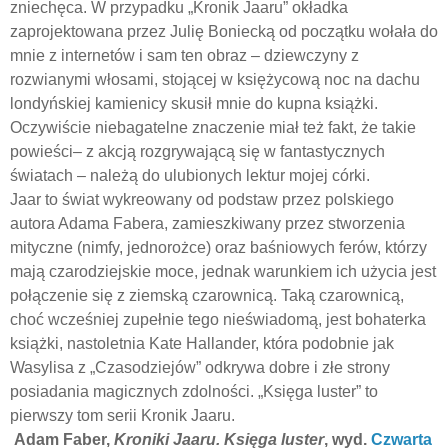
zniechęca. W przypadku „Kronik Jaaru” okładka
zaprojektowana przez Julię Boniecką od początku wołała do
mnie z internetów i sam ten obraz – dziewczyny z
rozwianymi włosami, stojącej w księżycową noc na dachu
londyńskiej kamienicy skusił mnie do kupna książki.
Oczywiście niebagatelne znaczenie miał też fakt, że takie
powieści– z akcją rozgrywającą się w fantastycznych
światach – należą do ulubionych lektur mojej córki.
Jaar to świat wykreowany od podstaw przez polskiego
autora Adama Fabera, zamieszkiwany przez stworzenia
mityczne (nimfy, jednorożce) oraz baśniowych ferów, którzy
mają czarodziejskie moce, jednak warunkiem ich użycia jest
połączenie się z ziemską czarownicą. Taką czarownicą,
choć wcześniej zupełnie tego nieświadomą, jest bohaterka
książki, nastoletnia Kate Hallander, która podobnie jak
Wasylisa z „Czasodziejów” odkrywa dobre i złe strony
posiadania magicznych zdolności. „Księga luster” to
pierwszy tom serii Kronik Jaaru.
Adam Faber,
Kroniki Jaaru. Księga luster
, wyd.
Czwarta