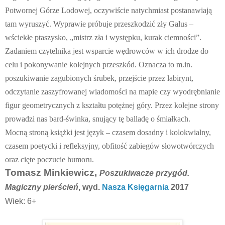
Potwornej Górze Lodowej, oczywiście natychmiast postanawiają
tam wyruszyć. Wyprawie próbuje przeszkodzić zły Galus –
wściekłe ptaszysko, „mistrz zła i występku, kurak ciemności”.
Zadaniem czytelnika jest wsparcie wędrowców w ich drodze do
celu i pokonywanie kolejnych przeszkód. Oznacza to m.in.
poszukiwanie zagubionych śrubek, przejście przez labirynt,
odczytanie zaszyfrowanej wiadomości na mapie czy wyodrębnianie
figur geometrycznych z kształtu potężnej góry. Przez kolejne strony
prowadzi nas bard-świnka, snujący tę balladę o śmiałkach.
Mocną stroną książki jest język – czasem dosadny i kolokwialny,
czasem poetycki i refleksyjny, obfitość zabiegów słowotwórczych
oraz cięte poczucie humoru.
Tomasz Minkiewicz,
Poszukiwacze przygód.
Magiczny pierścień
, wyd.
Nasza Księgarnia
2017
Wiek: 6+