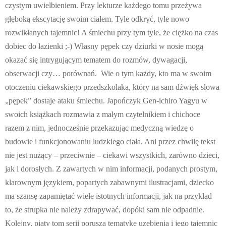
czystym uwielbieniem. Przy lekturze każdego tomu przeżywa
głęboką ekscytację swoim ciałem. Tyle odkryć, tyle nowo
rozwikłanych tajemnic! A śmiechu przy tym tyle, że ciężko na czas
dobiec do łazienki ;-) Własny pępek czy dziurki w nosie mogą
okazać się intrygującym tematem do rozmów, dywagacji,
obserwacji czy… porównań. Wie o tym każdy, kto ma w swoim
otoczeniu ciekawskiego przedszkolaka, który na sam dźwięk słowa
„pępek” dostaje ataku śmiechu. Japończyk Gen-ichiro Yagyu w
swoich książkach rozmawia z małym czytelnikiem i chichoce
razem z nim, jednocześnie przekazując medyczną wiedzę o
budowie i funkcjonowaniu ludzkiego ciała. Ani przez chwilę tekst
nie jest nużący – przeciwnie – ciekawi wszystkich, zarówno dzieci,
jak i dorosłych. Z zawartych w nim informacji, podanych prostym,
klarownym językiem, popartych zabawnymi ilustracjami, dziecko
ma szansę zapamiętać wiele istotnych informacji, jak na przykład
to, że strupka nie należy zdrapywać, dopóki sam nie odpadnie.
Kolejny, piąty tom serii porusza tematykę uzębienia i jego tajemnic