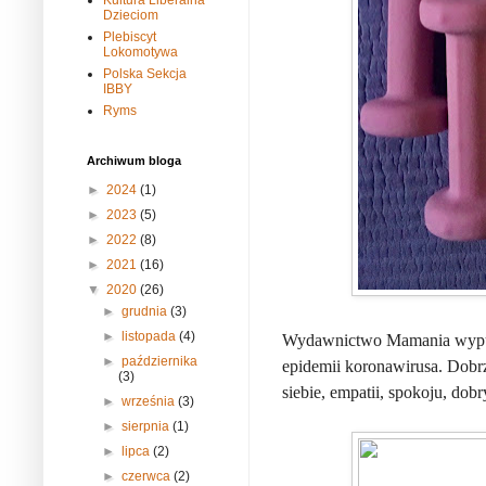
Kultura Liberalna
Dzieciom
Plebiscyt
Lokomotywa
Polska Sekcja
IBBY
Ryms
Archiwum bloga
►
2024
(1)
►
2023
(5)
►
2022
(8)
►
2021
(16)
▼
2020
(26)
►
grudnia
(3)
►
listopada
(4)
Wydawnictwo Mamania wypuścił
►
października
epidemii koronawirusa. Dobrz
(3)
siebie, empatii, spokoju, dob
►
września
(3)
►
sierpnia
(1)
►
lipca
(2)
►
czerwca
(2)