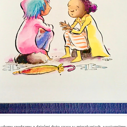
nwdomu spędzamy z dziećmi dużo czasu w mieszkaniach, wyciągnijm