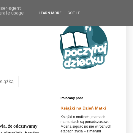
 user-agent
nerate usage
LEARN MORE
GOT IT
siążką
Polecany post
Książki na Dzień Matki
Książki o matkach, mamach,
mamusiach są ponadczasowe.
awia, że odczuwamy
Można sięgać po nie w różnych
etapach życia – z małymi