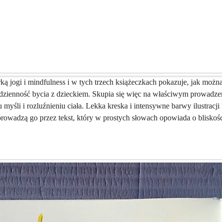
orką jogi i mindfulness i w tych trzech książeczkach pokazuje, jak możn
odzienność bycia z dzieckiem. Skupia się więc na właściwym prowadze
iu myśli i rozluźnieniu ciała. Lekka kreska i intensywne barwy ilustracj
rowadzą go przez tekst, który w prostych słowach opowiada o blisko