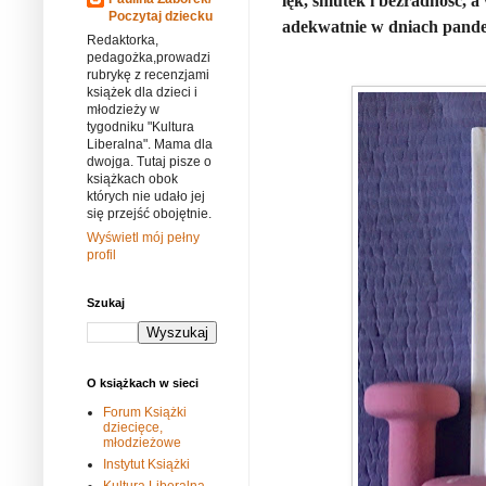
lęk, smutek i bezradność, 
Poczytaj dziecku
adekwatnie w dniach pand
Redaktorka,
pedagożka,prowadzi
rubrykę z recenzjami
książek dla dzieci i
młodzieży w
tygodniku "Kultura
Liberalna". Mama dla
dwojga. Tutaj pisze o
książkach obok
których nie udało jej
się przejść obojętnie.
Wyświetl mój pełny
profil
Szukaj
O książkach w sieci
Forum Książki
dziecięce,
młodzieżowe
Instytut Książki