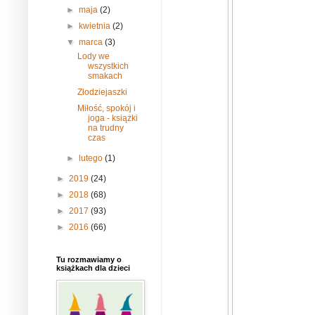
►
maja
(2)
►
kwietnia
(2)
▼
marca
(3)
Lody we
wszystkich
smakach
Złodziejaszki
Miłość, spokój i
joga - książki
na trudny
czas
►
lutego
(1)
►
2019
(24)
►
2018
(68)
►
2017
(93)
►
2016
(66)
Tu rozmawiamy o
książkach dla dzieci