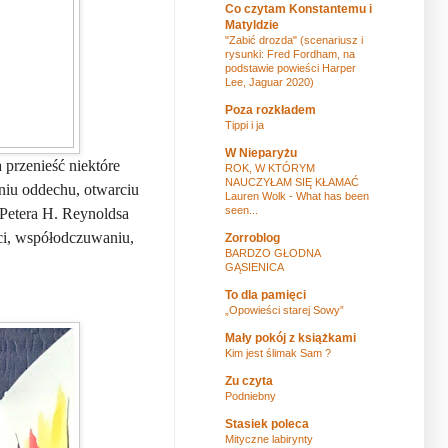
Co czytam Konstantemu i
Matyldzie
"Zabić drozda" (scenariusz i
rysunki: Fred Fordham, na
podstawie powieści Harper
Lee, Jaguar 2020)
Poza rozkładem
Tippi i ja
W Nieparyżu
a przenieść niektóre
ROK, W KTÓRYM
NAUCZYŁAM SIĘ KŁAMAĆ
niu oddechu, otwarciu
Lauren Wolk - What has been
seen...
i Petera H. Reynoldsa
ści, współodczuwaniu,
Zorroblog
BARDZO GŁODNA
GĄSIENICA
To dla pamięci
„Opowieści starej Sowy”
Mały pokój z książkami
Kim jest ślimak Sam ?
Zu czyta
Podniebny
Stasiek poleca
Mityczne labirynty