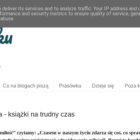
deliver its services and to analyze traffic. Your IP address and
formance and security metrics to ensure quality of service, ge
 abuse.
ku
Y
Co na blogach piszą
Prasówka
Dzieje się
Poza k
a - książki na trudny czas
 miłość” czytamy: „Czasem w naszym życiu zdarza się coś, co spr