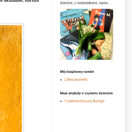
o aktualnie, bardzo
dziećmi, z nastolatkami, samo...
Mój książkowy tumblr
LittleLeporello
Moje artykuły o czytaniu dzieciom
Czytelnia Kocura Burego