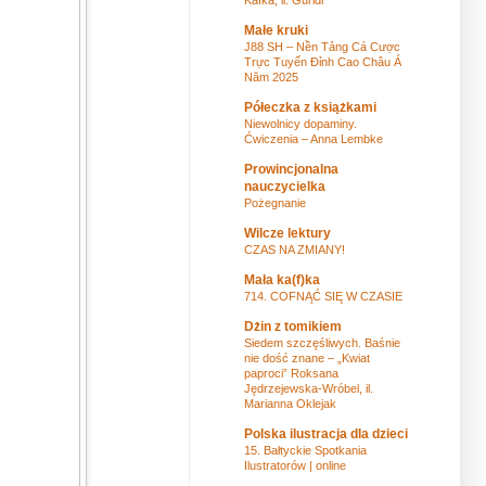
Małe kruki
J88 SH – Nền Tảng Cá Cược
Trực Tuyến Đỉnh Cao Châu Á
Năm 2025
Półeczka z książkami
Niewolnicy dopaminy.
Ćwiczenia – Anna Lembke
Prowincjonalna
nauczycielka
Pożegnanie
Wilcze lektury
CZAS NA ZMIANY!
Mała ka(f)ka
714. COFNĄĆ SIĘ W CZASIE
Dżin z tomikiem
Siedem szczęśliwych. Baśnie
nie dość znane – „Kwiat
paproci” Roksana
Jędrzejewska-Wróbel, il.
Marianna Oklejak
Polska ilustracja dla dzieci
15. Bałtyckie Spotkania
Ilustratorów | online