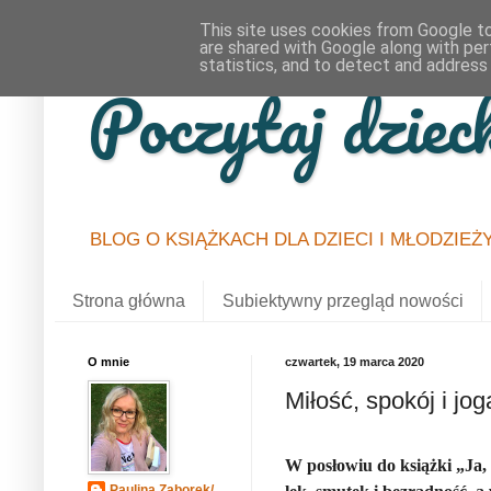
This site uses cookies from Google to 
are shared with Google along with per
statistics, and to detect and address
Poczytaj dziec
BLOG O KSIĄŻKACH DLA DZIECI I MŁODZIEŻ
Strona główna
Subiektywny przegląd nowości
O mnie
czwartek, 19 marca 2020
Miłość, spokój i jog
W posłowiu do książki „Ja,
Paulina Zaborek/