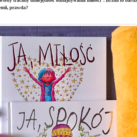
a wtedy tracimy umiejętność odnajdywania miłości”. Brzmi to bardz
emii, prawda?