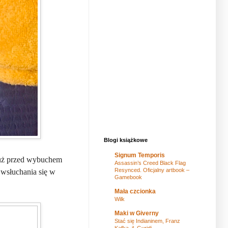
Blogi książkowe
Signum Temporis
 tuż przed wybuchem
Assassin’s Creed Black Flag
Resynced. Oficjalny artbook –
 wsłuchania się w
Gamebook
Mała czcionka
Wilk
Maki w Giverny
Stać się Indianinem, Franz
Kafka, il. Guridi