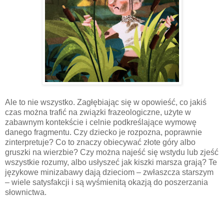
Ale to nie wszystko. Zagłębiając się w opowieść, co jakiś
czas można trafić na związki frazeologiczne, użyte w
zabawnym kontekście i celnie podkreślające wymowę
danego fragmentu. Czy dziecko je rozpozna, poprawnie
zinterpretuje? Co to znaczy obiecywać złote góry albo
gruszki na wierzbie? Czy można najeść się wstydu lub zjeść
wszystkie rozumy, albo usłyszeć jak kiszki marsza grają? Te
językowe minizabawy dają dzieciom – zwłaszcza starszym
– wiele satysfakcji i są wyśmienitą okazją do poszerzania
słownictwa.