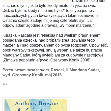
Każde dziecko lubi
słuchać o tym, jak to było, kiedy miało przyjść na świat.
„Gdzie byłem, kiedy mnie nie było?” to chyba jedno z
najczęstszych pytań towarzyszących takim rozmowom.
Ostatnio często zadaje mi je mój czteroletni syn. Ja
odpowiadam zgodnie z prawdą: „W moim marzeniu”.
Książka Rascala jest refleksją nad wielkim pragnieniem
posiadania dziecka, nad próbami zrealizowania tego
marzenia i nad dojrzewaniem do bycia rodzicem. Opowieść,
obok warstwy tekstowej, snują wspaniale także ilustracje
Mandany Sadat, którą uwielbiam za cudownie nastrojowe
„Zimowe popołudnie”(wyd. Czerwony Konik 2008).
Przed twoim urodzeniem,
Rascal, il. Mandana Sadat,
wyd.
Cz
erwony Konik, maj 2016.
***