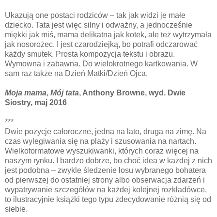
Ukazują one postaci rodziców – tak jak widzi je małe
dziecko. Tata jest więc silny i odważny, a jednocześnie
miękki jak miś, mama delikatna jak kotek, ale też wytrzymała
jak nosorożec. I jest czarodziejką, bo potrafi odczarować
każdy smutek. Prosta kompozycja tekstu i obrazu.
Wymowna i zabawna. Do wielokrotnego kartkowania. W
sam raz także na Dzień Matki/Dzień Ojca.
Moja mama, Mój tata
, Anthony Browne, wyd. Dwie
Siostry, maj 2016
***
Dwie pozycje całoroczne, jedna na lato, druga na zimę. Na
czas wylegiwania się na plaży i szusowania na nartach.
Wielkoformatowe wyszukiwanki, których coraz więcej na
naszym rynku. I bardzo dobrze, bo choć idea w każdej z nich
jest podobna – zwykle śledzenie losu wybranego bohatera
od pierwszej do ostatniej strony albo obserwacja zdarzeń i
wypatrywanie szczegółów na każdej kolejnej rozkładówce,
to ilustracyjnie książki tego typu zdecydowanie różnią się od
siebie.