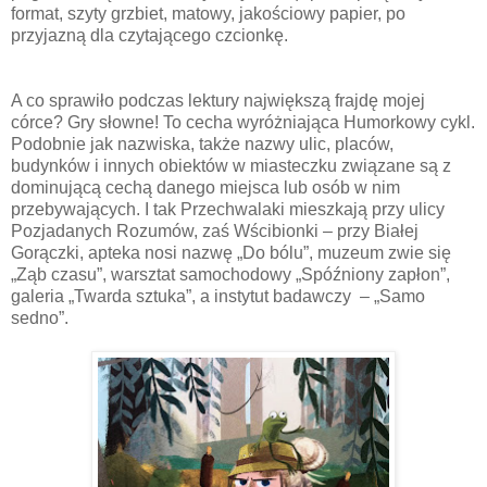
format, szyty grzbiet, matowy, jakościowy papier, po
przyjazną dla czytającego czcionkę.
A co sprawiło podczas lektury największą frajdę mojej
córce? Gry słowne! To cecha wyróżniająca Humorkowy cykl.
Podobnie jak nazwiska, także nazwy ulic, placów,
budynków i innych obiektów w miasteczku związane są z
dominującą cechą danego miejsca lub osób w nim
przebywających. I tak Przechwalaki mieszkają przy ulicy
Pozjadanych Rozumów, zaś Wścibionki – przy Białej
Gorączki, apteka nosi nazwę „Do bólu”, muzeum zwie się
„Ząb czasu”, warsztat samochodowy „Spóźniony zapłon”,
galeria „Twarda sztuka”, a instytut badawczy – „Samo
sedno”.