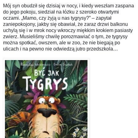
Mój syn obudził się dzisiaj w nocy, i kiedy weszłam zaspana
do jego pokoju, siedział na łóżku z szeroko otwartymi
oczami. „Mamo, czy żyją u nas tygrysy?” – zapytał
zaniepokojony, jakby się obawiał, że zaraz drzwi balkonu
uchylą się i w mrok nocy wkroczy miękkim krokiem pasiasty
zwierz. Musieliśmy chwilę porozmawiać o tym, że tygrysy
można spotkać, owszem, ale w zoo, że nie biegają po
ulicach i na pewno nie odwiedzą jutro przedszkola…