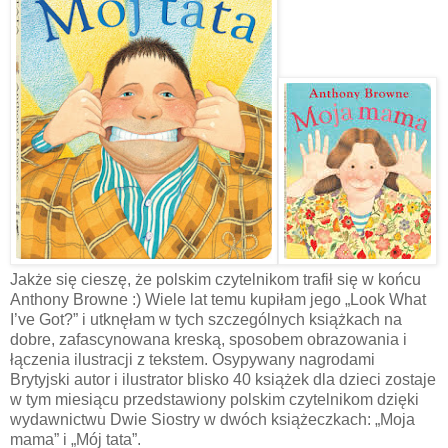
Jakże się cieszę, że polskim czytelnikom trafił się w końcu
Anthony Browne :) Wiele lat temu kupiłam jego „Look What
I’ve Got?” i utknęłam w tych szczególnych książkach na
dobre, zafascynowana kreską, sposobem obrazowania i
łączenia ilustracji z tekstem. Osypywany nagrodami
Brytyjski autor i ilustrator blisko 40 książek dla dzieci zostaje
w tym miesiącu przedstawiony polskim czytelnikom dzięki
wydawnictwu Dwie Siostry w dwóch książeczkach: „Moja
mama” i „Mój tata”.