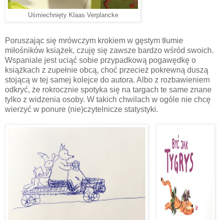
Uśmiechnięty Klaas Verplancke
Poruszając się mrówczym krokiem w gęstym tłumie
miłośników książek, czuję się zawsze bardzo wśród swoich.
Wspaniale jest uciąć sobie przypadkową pogawędkę o
książkach z zupełnie obcą, choć przecież pokrewną duszą
stojącą w tej samej kolejce do autora. Albo z rozbawieniem
odkryć, że rokrocznie spotyka się na targach te same znane
tylko z widzenia osoby. W takich chwilach w ogóle nie chcę
wierzyć w ponure (nie)czytelnicze statystyki.