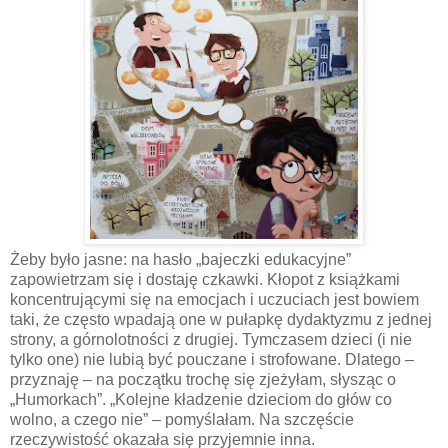
Żeby było jasne: na hasło „bajeczki edukacyjne”
zapowietrzam się i dostaję czkawki. Kłopot z książkami
koncentrującymi się na emocjach i uczuciach jest bowiem
taki, że często wpadają one w pułapkę dydaktyzmu z jednej
strony, a górnolotności z drugiej. Tymczasem dzieci (i nie
tylko one) nie lubią być pouczane i strofowane. Dlatego –
przyznaję – na początku trochę się zjeżyłam, słysząc o
„Humorkach”. „Kolejne kładzenie dzieciom do głów co
wolno, a czego nie” – pomyślałam. Na szczęście
rzeczywistość okazała się przyjemnie inna.