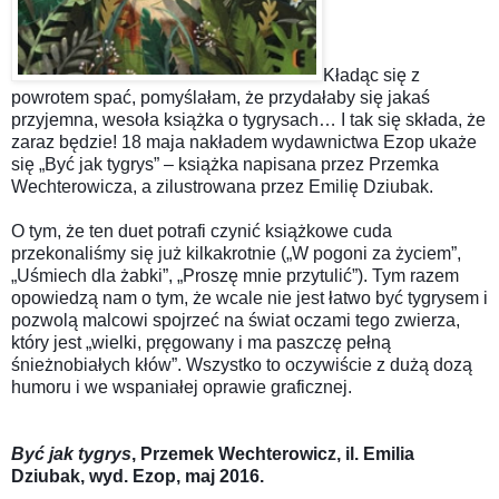
Kładąc się z
powrotem spać, pomyślałam, że przydałaby się jakaś
przyjemna, wesoła książka o tygrysach… I tak się składa, że
zaraz będzie! 18 maja nakładem wydawnictwa Ezop ukaże
się „Być jak tygrys” – książka napisana przez Przemka
Wechterowicza, a zilustrowana przez Emilię Dziubak.
O tym, że ten duet potrafi czynić książkowe cuda
przekonaliśmy się już kilkakrotnie („W pogoni za życiem”,
„Uśmiech dla żabki”, „Proszę mnie przytulić”). Tym razem
opowiedzą nam o tym, że wcale nie jest łatwo być tygrysem i
pozwolą malcowi spojrzeć na świat oczami tego zwierza,
który jest „wielki, pręgowany i ma paszczę pełną
śnieżnobiałych kłów”. Wszystko to oczywiście z dużą dozą
humoru i we wspaniałej oprawie graficznej.
Być jak tygrys
, Przemek Wechterowicz, il. Emilia
Dziubak, wyd. Ezop, maj 2016.