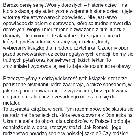
Bardzo cenię serię „Wojny dorosłych – historie dzieci”, na
którą składają się autentyczne wojenne historie dzieci, ujęte
w formę zbeletryzowanych opowieści.
Nie jest łatwo
opowiadać dzieciom o sprawach, które są trudne nawet dla
dorosłych. Wojny i nieuchronnie związane z nimi ludzkie
dramaty – te minione i te aktualne – to zagadnienia od
których podświadomie staramy się uciekać, kiedy
wybieramy książkę dla młodego czytelnika. Czujemy opór
przed serwowaniem dziecku negatywnych emocji, boimy się
trudnych pytań oraz konsekwencji takich lektur. To
zrozumiałe i wydawca tej serii zdaje się rozumieć te obawy.
Przeczytałyśmy z córką większość tych książek, szczerze
poruszone historiami, które zawierają, a także sposobem, w
jakim są one opowiadane – z wyczuciem, bez epatowania
cierpieniem, ale i bez przesadnego uciekania się do
metafor.
To trzynasta książka w serii. Tym razem opowieść skupia się
na rodzinie Baranieckich, która ewakuowana z Doniecka na
Ukrainie trafia do obozu dla uchodźców w Polsce i próbuje
odnaleźć się w obcej rzeczywistości. Jak Romek i jego
rodzeństwo poradzą sobie w polskiej szkole? Czy rodzice