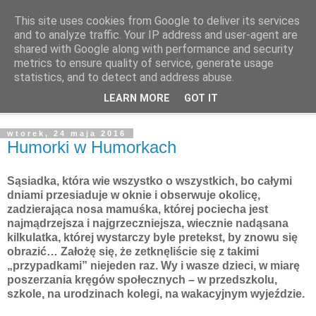
This site uses cookies from Google to deliver its services
Poczytaj dziecku
and to analyze traffic. Your IP address and user-agent are
shared with Google along with performance and security
metrics to ensure quality of service, generate usage
BLOG O KSIĄŻKACH DLA DZIECI I MŁODZIEŻY
statistics, and to detect and address abuse.
LEARN MORE
GOT IT
▼
wtorek, 24 maja 2016
Humorki w Humorkach
Sąsiadka, która wie wszystko o wszystkich, bo całymi
dniami przesiaduje w oknie i obserwuje okolicę,
zadzierająca nosa mamuśka, której pociecha jest
najmądrzejsza i najgrzeczniejsza, wiecznie nadąsana
kilkulatka, której wystarczy byle pretekst, by znowu się
obrazić… Założę się, że zetknęliście się z takimi
„przypadkami” niejeden raz. Wy i wasze dzieci, w miarę
poszerzania kręgów społecznych – w przedszkolu,
szkole, na urodzinach kolegi, na wakacyjnym wyjeździe.