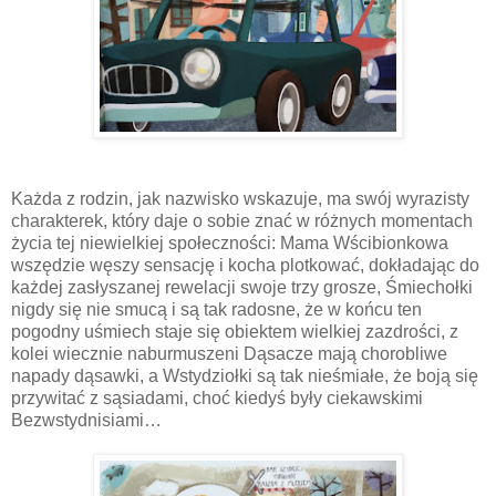
Każda z rodzin, jak nazwisko wskazuje, ma swój wyrazisty
charakterek, który daje o sobie znać w różnych momentach
życia tej niewielkiej społeczności: Mama Wścibionkowa
wszędzie węszy sensację i kocha plotkować, dokładając do
każdej zasłyszanej rewelacji swoje trzy grosze, Śmiechołki
nigdy się nie smucą i są tak radosne, że w końcu ten
pogodny uśmiech staje się obiektem wielkiej zazdrości, z
kolei wiecznie naburmuszeni Dąsacze mają chorobliwe
napady dąsawki, a Wstydziołki są tak nieśmiałe, że boją się
przywitać z sąsiadami, choć kiedyś były ciekawskimi
Bezwstydnisiami…