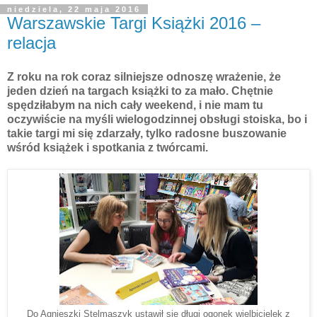
niedziela, 22 maja 2016
Warszawskie Targi Książki 2016 –
relacja
Z roku na rok coraz silniejsze odnoszę wrażenie, że
jeden dzień na targach książki to za mało. Chętnie
spędziłabym na nich cały weekend, i nie mam tu
oczywiście na myśli wielogodzinnej obsługi stoiska, bo i
takie targi mi się zdarzały, tylko radosne buszowanie
wśród książek i spotkania z twórcami.
Do Agnieszki Stelmaszyk ustawił się długi ogonek wielbicielek z