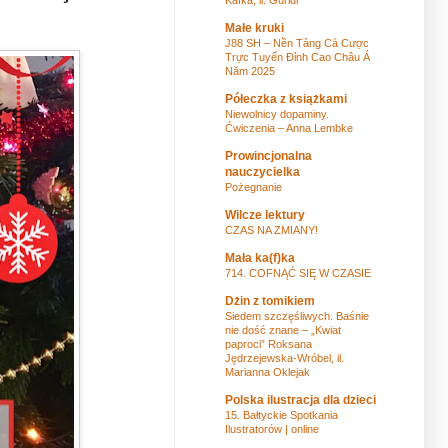
Małe kruki
J88 SH – Nền Tảng Cá Cược
Trực Tuyến Đỉnh Cao Châu Á
Năm 2025
Półeczka z książkami
Niewolnicy dopaminy.
Ćwiczenia – Anna Lembke
Prowincjonalna
nauczycielka
Pożegnanie
Wilcze lektury
CZAS NA ZMIANY!
Mała ka(f)ka
714. COFNĄĆ SIĘ W CZASIE
Dżin z tomikiem
Siedem szczęśliwych. Baśnie
nie dość znane – „Kwiat
paproci” Roksana
Jędrzejewska-Wróbel, il.
Marianna Oklejak
Polska ilustracja dla dzieci
15. Bałtyckie Spotkania
Ilustratorów | online