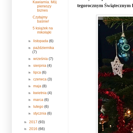
Kawiarnia. Mój
tegorocznym Świątecznym 
pierwszy
biznes
Czytajmy
baśnie!
5 książek na
mikołajki
►
listopada
(6)
►
października
(7)
►
września
(7)
►
sierpnia
(4)
►
lipca
(6)
►
czerwca
(3)
►
maja
(8)
►
kwietnia
(4)
►
marca
(6)
►
lutego
(6)
►
stycznia
(6)
►
2017
(93)
►
2016
(66)