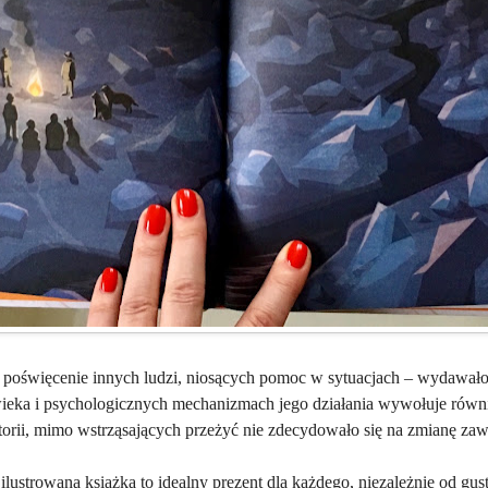
 poświęcenie innych ludzi, niosących pomoc w sytuacjach – wydawało
ieka i psychologicznych mechanizmach jego działania wywołuje równi
orii, mimo wstrząsających przeżyć nie zdecydowało się na zmianę za
ilustrowana książka to idealny prezent dla każdego, niezależnie od gus