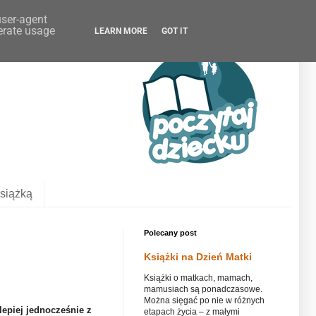
user-agent
erate usage
LEARN MORE
GOT IT
siążką
Polecany post
Książki na Dzień Matki
Książki o matkach, mamach,
mamusiach są ponadczasowe.
Można sięgać po nie w różnych
lepiej jednocześnie z
etapach życia – z małymi