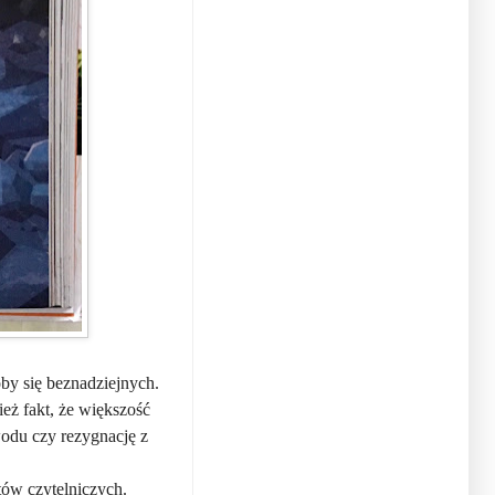
by się beznadziejnych.
eż fakt, że większość
wodu czy rezygnację z
tów czytelniczych.