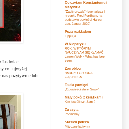
Co czytam Konstantemu i
Matyldzie
"Zabić drozda" (scenariusz i
rysunki: Fred Fordham, na
podstawie powieści Harper
Lee, Jaguar 2020)
Poza rozkładem
Tippi i ja
W Nieparyżu
ROK, W KTÓRYM
NAUCZYŁAM SIĘ KŁAMAĆ
Lauren Wolk - What has been
seen...
po Ludwice
my co najwyżej
Zorroblog
BARDZO GŁODNA
c nas pozytywnie lub
GĄSIENICA
To dla pamięci
„Opowieści starej Sowy”
Mały pokój z książkami
Kim jest ślimak Sam ?
Zu czyta
Podniebny
Stasiek poleca
Mityczne labirynty