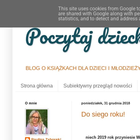
This site uses cookies from Google to 
are shared with Google along with pe
statistics, and to detect and address
Poczytaj dziec
BLOG O KSIĄŻKACH DLA DZIECI I MŁODZIEŻ
Strona główna
Subiektywny przegląd nowości
O mnie
poniedziałek, 31 grudnia 2018
Do siego roku!
niech 2019 rok przyniesie W
Paulina Zaborek/