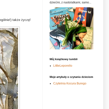
dziećmi, z nastolatkami, samo...
gólnie!) także życzę!
Mój książkowy tumblr
LittleLeporello
Moje artykuły o czytaniu dzieciom
Czytelnia Kocura Burego