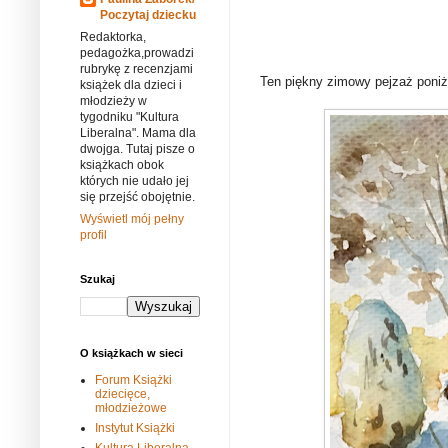
Poczytaj dziecku
Redaktorka,
pedagożka,prowadzi
rubrykę z recenzjami
Ten piękny zimowy pejzaż poniże
książek dla dzieci i
młodzieży w
tygodniku "Kultura
Liberalna". Mama dla
dwojga. Tutaj pisze o
książkach obok
których nie udało jej
się przejść obojętnie.
Wyświetl mój pełny
profil
Szukaj
O książkach w sieci
Forum Książki
dziecięce,
młodzieżowe
Instytut Książki