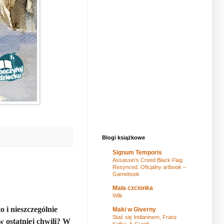
Blogi książkowe
Signum Temporis
Assassin’s Creed Black Flag
Resynced. Oficjalny artbook –
Gamebook
Mała czcionka
Wilk
 i nieszczególnie
Maki w Giverny
Stać się Indianinem, Franz
w ostatniej chwili? W
Kafka, il. Guridi