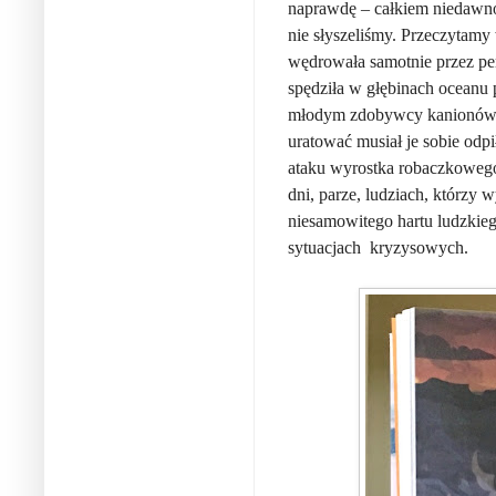
naprawdę – całkiem niedawno 
nie słyszeliśmy. Przeczytamy 
wędrowała samotnie przez pe
spędziła w głębinach oceanu p
młodym zdobywcy kanionów, k
uratować musiał je sobie odpi
ataku wyrostka robaczkowego 
dni, parze, ludziach, którzy 
niesamowitego hartu ludzkie
sytuacjach
kryzysowych.