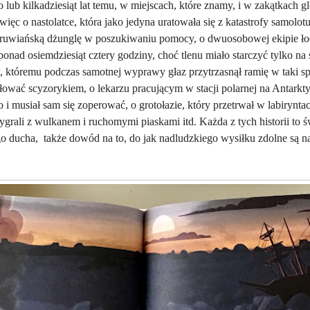
lub kilkadziesiąt lat temu, w miejscach, które znamy, i w zakątkach g
więc o nastolatce, która jako jedyna uratowała się z katastrofy samolot
ruwiańską dżunglę w poszukiwaniu pomocy, o dwuosobowej ekipie ło
onad osiemdziesiąt cztery godziny, choć tlenu miało starczyć tylko na 
tóremu podczas samotnej wyprawy głaz przytrzasnął ramię w taki spo
łować scyzorykiem, o lekarzu pracującym w stacji polarnej na Antarkty
i musiał sam się zoperować, o grotołazie, który przetrwał w labirynta
wygrali z wulkanem i ruchomymi piaskami itd. Każda z tych historii to
go ducha,
także dowód na to, do jak nadludzkiego wysiłku zdolne są 