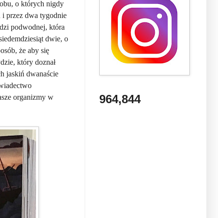
lobu, o których nigdy
u i przez dwa tygodnie
dzi podwodnej, która
siedemdziesiąt dwie, o
sób, że aby się
dzie, który doznał
ch jaskiń dwanaście
 świadectwo
964,844
nasze organizmy w