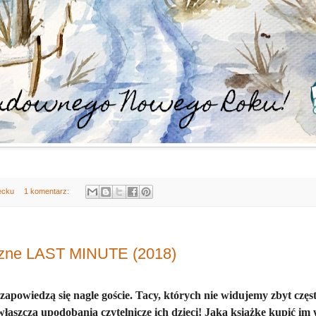
ecku
1 komentarz:
czne LAST MINUTE (2018)
apowiedzą się nagle goście. Tacy, których nie widujemy zbyt często
aszcza upodobania czytelnicze ich dzieci! Jaką książkę kupić im 