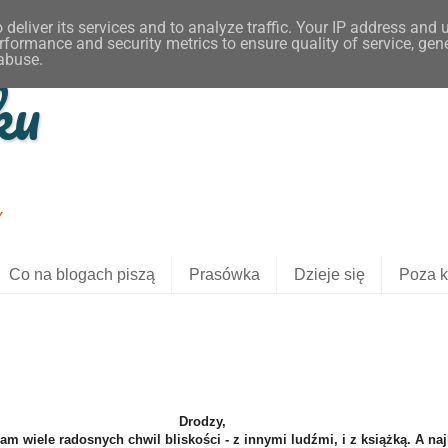
deliver its services and to analyze traffic. Your IP address and 
rformance and security metrics to ensure quality of service, gen
 abuse.
ku
Y
Co na blogach piszą
Prasówka
Dzieje się
Poza k
Drodzy,
am wiele radosnych chwil bliskości - z innymi ludźmi, i z książką. A naj