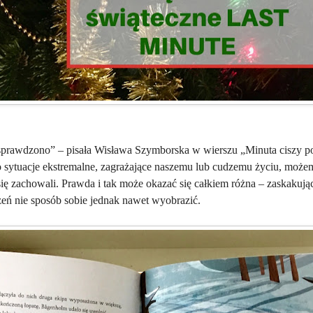
s sprawdzono” – pisała Wisława Szymborska w wierszu „Minuta ciszy 
o sytuacje ekstremalne, zagrażające naszemu lub cudzemu życiu, może
ię zachowali. Prawda i tak może okazać się całkiem różna – zaskakują
zeń nie sposób sobie jednak nawet wyobrazić.