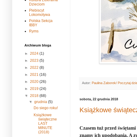
Kultura Liberalna
Dzieciom
Plebiscyt
Lokomotywa
Polska Sekcja
IBBY
Ryms
Archiwum bloga
►
2024
(1)
►
2023
(5)
►
2022
(8)
►
2021
(16)
►
2020
(26)
Autor:
Paulina Zaborek/ Poczytaj dzi
►
2019
(24)
▼
2018
(68)
sobota, 22 grudnia 2018
▼
grudnia
(5)
Do siego roku!
Książkowe świąte
Książkowe
świąteczne
LAST
Czasem tuż przed świętami z
MINUTE
(2018)
znamy ich upodobania. A zwł