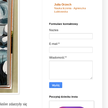
Julia Orzech
Nauka liczenia - Agnieszka
Łubkowska
Formularz kontaktowy
Nazwa
E-mail
*
Wiadomość
*
Poczytaj dziecku insta
które zdarzyły się