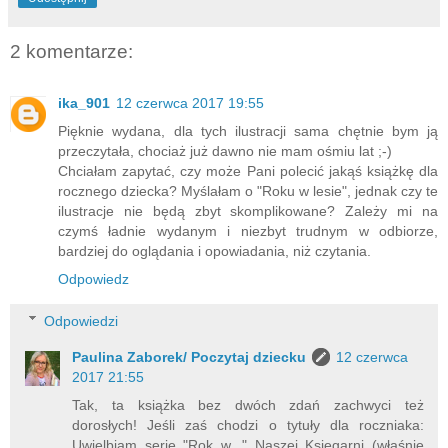
2 komentarze:
ika_901
12 czerwca 2017 19:55
Pięknie wydana, dla tych ilustracji sama chętnie bym ją
przeczytała, chociaż już dawno nie mam ośmiu lat ;-)
Chciałam zapytać, czy może Pani polecić jakąś książkę dla
rocznego dziecka? Myślałam o "Roku w lesie", jednak czy te
ilustracje nie będą zbyt skomplikowane? Zależy mi na
czymś ładnie wydanym i niezbyt trudnym w odbiorze,
bardziej do oglądania i opowiadania, niż czytania.
Odpowiedz
Odpowiedzi
Paulina Zaborek/ Poczytaj dziecku
12 czerwca
2017 21:55
Tak, ta książka bez dwóch zdań zachwyci też
dorosłych! Jeśli zaś chodzi o tytuły dla roczniaka:
Uwielbiam serię "Rok w..." Naszej Księgarni (właśnie