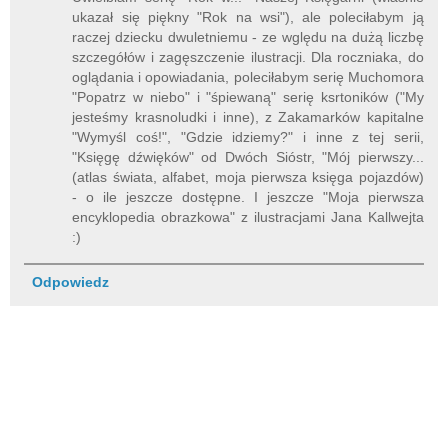
ukazał się piękny "Rok na wsi"), ale poleciłabym ją
raczej dziecku dwuletniemu - ze wględu na dużą liczbę
szczegółów i zagęszczenie ilustracji. Dla roczniaka, do
oglądania i opowiadania, poleciłabym serię Muchomora
"Popatrz w niebo" i "śpiewaną" serię ksrtoników ("My
jesteśmy krasnoludki i inne), z Zakamarków kapitalne
"Wymyśl coś!", "Gdzie idziemy?" i inne z tej serii,
"Księgę dźwięków" od Dwóch Sióstr, "Mój pierwszy...
(atlas świata, alfabet, moja pierwsza księga pojazdów)
- o ile jeszcze dostępne. I jeszcze "Moja pierwsza
encyklopedia obrazkowa" z ilustracjami Jana Kallwejta
:)
Odpowiedz