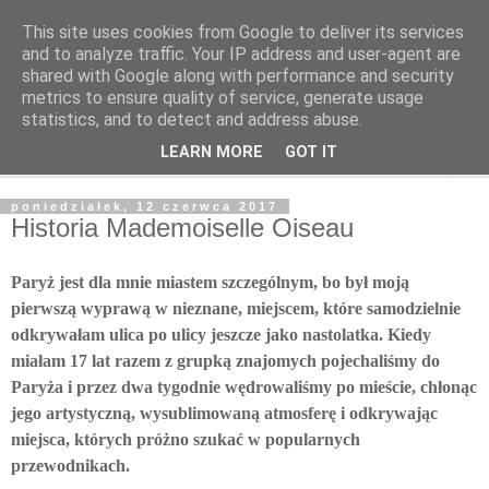
This site uses cookies from Google to deliver its services
Poczytaj dziecku
and to analyze traffic. Your IP address and user-agent are
shared with Google along with performance and security
metrics to ensure quality of service, generate usage
BLOG O KSIĄŻKACH DLA DZIECI I MŁODZIEŻY
statistics, and to detect and address abuse.
LEARN MORE
GOT IT
▼
poniedziałek, 12 czerwca 2017
Historia Mademoiselle Oiseau
Paryż jest dla mnie miastem szczególnym, bo był moją
pierwszą wyprawą w nieznane, miejscem, które samodzielnie
odkrywałam ulica po ulicy jeszcze jako nastolatka. Kiedy
miałam 17 lat razem z grupką znajomych pojechaliśmy do
Paryża i przez dwa tygodnie wędrowaliśmy po mieście, chłonąc
jego artystyczną, wysublimowaną atmosferę i odkrywając
miejsca, których próżno szukać w popularnych
przewodnikach.