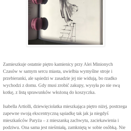
Zamieszkuje ostatnie piętro kamienicy przy Alei Minionych
Czasów w samym sercu miasta, uwielbia wymyślne stroje i
przebieranki, ale sąsiedzi w zasadzie jej nie widują, bo rzadko
wychodzi z domu. Gdy musi zrobić zakupy, wysyła po nie swą
kotkę, z listą sprawunków włożoną do koszyczka.
Isabella Artiolli, dziewięciolatka mieszkająca piętro niżej, postrzega
zapewne swoją ekscentryczną sąsiadkę tak jak ja niegdyś
mieszkańców Paryża – z mieszanką zachwytu, zaciekawienia i
podziwu. Ona sama jest nieśmiałą, zamkniętą w sobie osóbką. Nie