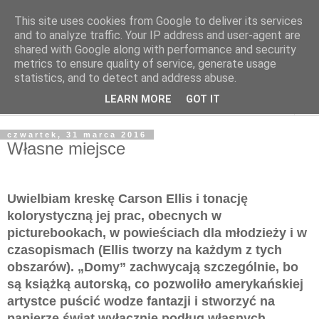
This site uses cookies from Google to deliver its services
Poczytaj dziecku
and to analyze traffic. Your IP address and user-agent are
shared with Google along with performance and security
metrics to ensure quality of service, generate usage
BLOG O KSIĄŻKACH DLA DZIECI I MŁODZIEŻY
statistics, and to detect and address abuse.
LEARN MORE
GOT IT
▼
czwartek, 31 marca 2016
Własne miejsce
Uwielbiam kreskę Carson Ellis i tonację
kolorystyczną jej prac, obecnych w
picturebookach, w powieściach dla młodzieży i w
czasopismach (Ellis tworzy na każdym z tych
obszarów). „Domy” zachwycają szczególnie, bo
są książką autorską, co pozwoliło amerykańskiej
artystce puścić wodze fantazji i stworzyć na
papierze świat wyłącznie podług własnych