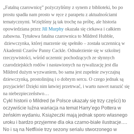
„Fatalną czarownicę” pożyczyliśmy z synem z biblioteki, bo po
prostu spadła nam prosto w ręce z parapetu z aktualnościami
tematycznymi. Wzięliśmy ją tak trochę na próbę, ale historia
opowiedziana przez
Jill Murphy
okazała się ciekawa i całkiem
zabawna. Tytułowa fatalna czarownica to Mildred Hubble,
dziewczynka, której marzenie się spełniło – została uczennicą w
Akademii Czarów Panny Cackle. Odnalezienie się w szkolnej
rzeczywistości, wśród uczennic pochodzących ze słynnych
czarodziejskich rodów i nastawionych na rywalizację jest dla
Mildred dużym wyzwaniem, bo sama jest zupełnie zwyczajną
dziewczynką, prostolinijną i o dobrym sercu. O czego jednak są
przyjaciele! Dzięki nim łatwiej przetrwać, i warto nawet narazić się
na niebezpieczeństwo…
Cykl historii o Mildred (w Polsce ukazały się trzy części) to
oczywiście luźna wariacja na temat Harry’ego Pottera w
żeńskim wydaniu. Książeczki mają jednak sporo własnego
uroku i bardzo przyjemne dla oka czarno-białe ilustracje….
No i są na Netflixie trzy sezony serialu stworzonego w