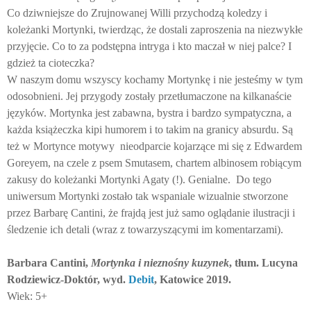
Co dziwniejsze do Zrujnowanej Willi przychodzą koledzy i
koleżanki Mortynki, twierdząc, że dostali zaproszenia na niezwykłe
przyjęcie. Co to za podstępna intryga i kto maczał w niej palce? I
gdzież ta cioteczka?
W naszym domu wszyscy kochamy Mortynkę i nie jesteśmy w tym
odosobnieni. Jej przygody zostały przetłumaczone na kilkanaście
języków. Mortynka jest zabawna, bystra i bardzo sympatyczna, a
każda książeczka kipi humorem i to takim na granicy absurdu. Są
też w Mortynce motywy
nieodparcie kojarzące mi się z Edwardem
Goreyem, na czele z psem Smutasem, chartem albinosem robiącym
zakusy do koleżanki Mortynki Agaty (!). Genialne.
Do tego
uniwersum Mortynki zostało tak wspaniale wizualnie stworzone
przez Barbarę Cantini, że frajdą jest już samo oglądanie ilustracji i
śledzenie ich detali (wraz z towarzyszącymi im komentarzami).
Barbara Cantini,
Mortynka i nieznośny kuzynek
, tłum. Lucyna
Rodziewicz-Doktór, wyd.
Debit
, Katowice 2019.
Wiek: 5+