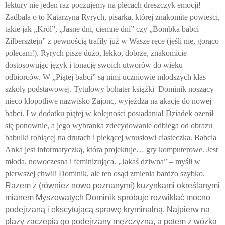
lektury nie jeden raz poczujemy na plecach dreszczyk emocji!
Zadbała o to Katarzyna Ryrych, pisarka, której znakomite powieści,
takie jak „Król”, „Jasne dni, ciemne dni” czy „Bombka babci
Zilbersztejn” z pewnością trafiły już w Wasze ręce (jeśli nie, gorąco
polecam!). Ryrych pisze dużo, lekko, dobrze, znakomicie
dostosowując język i tonację swoich utworów do wieku
odbiorców. W „Piątej babci” są nimi uczniowie młodszych klas
szkoły podstawowej. Tytułowy bohater książki
Dominik noszący
nieco kłopotliwe nazwisko Zajonc, wyjeżdża na akacje do nowej
babci. I w dodatku piątej w kolejności posiadania! Dziadek ożenił
się ponownie, a jego wybranka zdecydowanie odbiega od obrazu
babulki robiącej na drutach i piekącej wnusiowi ciasteczka. Babcia
Anka jest informatyczką, która projektuje… gry komputerowe. Jest
młoda, nowoczesna i feminizująca. „Jakaś dziwna” – myśli w
pierwszej chwili Dominik, ale ten osąd zmienia bardzo szybko.
Razem z (również nowo poznanymi) kuzynkami określanymi
mianem Myszowatych Dominik spróbuje rozwikłać mocno
podejrzaną i ekscytującą sprawę kryminalną. Najpierw na
plaży zaczepia go podejrzany mężczyzna, a potem z wózka