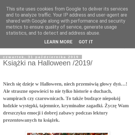
This site uses cookies from Google to deliver its services
Poczytaj dziecku
and to analyze traffic. Your IP address and user-agent are
shared with Google along with performance and security
metrics to ensure quality of service, generate usage
BLOG O KSIĄŻKACH DLA DZIECI I MŁODZIEŻY
statistics, and to detect and address abuse.
LEARN MORE
GOT IT
▼
czwartek, 31 października 2019
Książki na Halloween /2019/
Niech się dzieje w Halloween, niech przemówią głowy dyń…!
Ale straszne opowieści to nie tylko historie o duchach,
wampirach czy czarownicach. To także budzące niepokój
ludzkie występki, tajemnice, kryminalne zagadki. Życzę Wam
dreszczyku emocji i dobrej zabawy podczas lektury
prezentowanych tu książek.