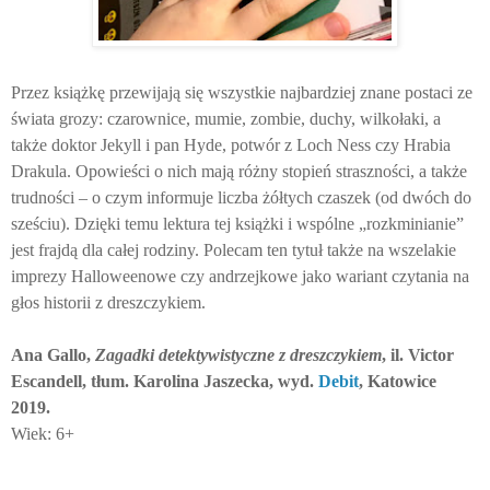
Przez książkę przewijają się wszystkie najbardziej znane postaci ze
świata grozy: czarownice, mumie, zombie, duchy, wilkołaki, a
także doktor Jekyll i pan Hyde, potwór z Loch Ness czy Hrabia
Drakula. Opowieści o nich mają różny stopień straszności, a także
trudności – o czym informuje liczba żółtych czaszek (od dwóch do
sześciu). Dzięki temu lektura tej książki i wspólne „rozkminianie”
jest frajdą dla całej rodziny. Polecam ten tytuł także na wszelakie
imprezy Halloweenowe czy andrzejkowe jako wariant czytania na
głos historii z dreszczykiem.
Ana Gallo,
Zagadki detektywistyczne z dreszczykiem
, il. Victor
Escandell, tłum. Karolina Jaszecka, wyd.
Debit
, Katowice
2019.
Wiek: 6+