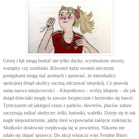
Grozę i lęk mogą budzić nie tylko duchy, wyobrażone stwory,
wampiry czy zombiaki. Również ludzi swoimi niecnymi
postępkami mogą siać postrach i sprawiać, że mieszkańcy
spokojnej dotąd okolicy zaczną odczuwać niepokój. Co prawda
sama nazwa miejscowości
- Kłopotkowo – wróży kłopoty – ale jak
dotąd dzieciaki mogły tu zawsze bezpiecznie i beztrosko się bawić.
Tymczasem od jakiegoś czasu z parków, skwerów, placów zabaw
zaczynają znikać słodycze: żelki, batoniki, wafelki. Dzieje się to tak
nagle niepostrzeżenie, jakby ktoś wypowiadał zaklęcie zniknięcia.
Słodkości dosłownie rozpływają się w powietrzu. Nikomu nie
udało się złapać sprawcy. Do akcji wkracza więc Feralne Biuro