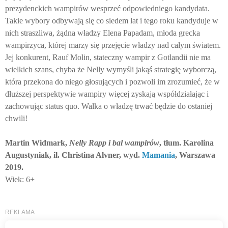
prezydenckich wampirów wesprzeć odpowiedniego kandydata.
Takie wybory odbywają się co siedem lat i tego roku kandyduje w
nich straszliwa, żądna władzy Elena Papadam, młoda grecka
wampirzyca, której marzy się przejęcie władzy nad całym światem.
Jej konkurent, Rauf Molin, stateczny wampir z Gotlandii nie ma
wielkich szans, chyba że Nelly wymyśli jakąś strategię wyborczą,
która przekona do niego głosujących i pozwoli im zrozumieć, że w
dłuższej perspektywie wampiry więcej zyskają współdziałając i
zachowując status quo. Walka o władzę trwać będzie do ostaniej
chwili!
Martin Widmark,
Nelly Rapp i bal wampirów
, tłum. Karolina
Augustyniak, il. Christina Alvner, wyd.
Mamania
, Warszawa
2019.
Wiek: 6+