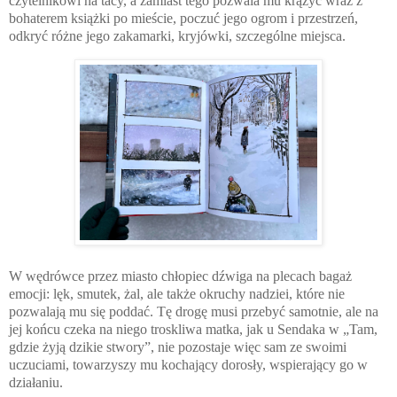
czytelnikowi na tacy, a zamiast tego pozwala mu krążyć wraz z
bohaterem książki po mieście, poczuć jego ogrom i przestrzeń,
odkryć różne jego zakamarki, kryjówki, szczególne miejsca.
W wędrówce przez miasto chłopiec dźwiga na plecach bagaż
emocji: lęk, smutek, żal, ale także okruchy nadziei, które nie
pozwalają mu się poddać. Tę drogę musi przebyć samotnie, ale na
jej końcu czeka na niego troskliwa matka, jak u Sendaka w „Tam,
gdzie żyją dzikie stwory”, nie pozostaje więc sam ze swoimi
uczuciami, towarzyszy mu kochający dorosły, wspierający go w
działaniu.