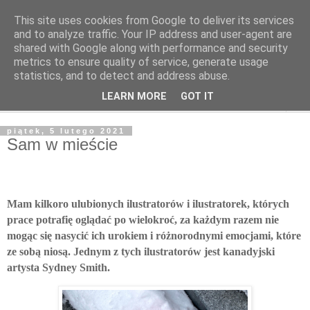
This site uses cookies from Google to deliver its services
Poczytaj dziecku
and to analyze traffic. Your IP address and user-agent are
shared with Google along with performance and security
metrics to ensure quality of service, generate usage
BLOG O KSIĄŻKACH DLA DZIECI I MŁODZIEŻY
statistics, and to detect and address abuse.
LEARN MORE
GOT IT
▼
piątek, 5 lutego 2021
Sam w mieście
Mam kilkoro ulubionych ilustratorów i ilustratorek, których
prace potrafię oglądać po wielokroć, za każdym razem nie
mogąc się nasycić ich urokiem i różnorodnymi emocjami, które
ze sobą niosą. Jednym z tych ilustratorów jest kanadyjski
artysta Sydney Smith.