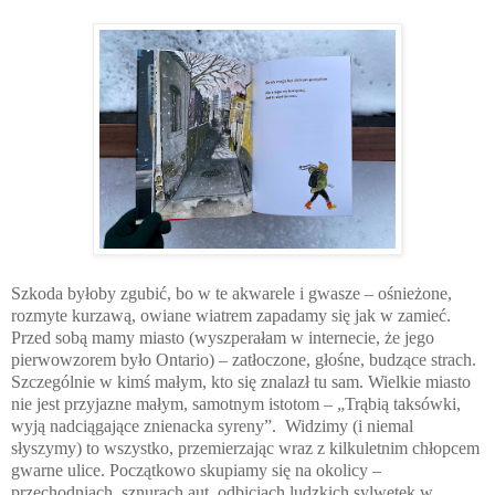
Szkoda byłoby zgubić, bo w te akwarele i gwasze – ośnieżone,
rozmyte kurzawą, owiane wiatrem zapadamy się jak w zamieć.
Przed sobą mamy miasto (wyszperałam w internecie, że jego
pierwowzorem było Ontario) – zatłoczone, głośne, budzące strach.
Szczególnie w kimś małym, kto się znalazł tu sam. Wielkie miasto
nie jest przyjazne małym, samotnym istotom – „Trąbią taksówki,
wyją nadciągające znienacka syreny”.
Widzimy (i niemal
słyszymy) to wszystko, przemierzając wraz z kilkuletnim chłopcem
gwarne ulice. Początkowo skupiamy się na okolicy –
przechodniach, sznurach aut, odbiciach ludzkich sylwetek w